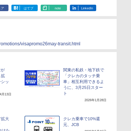
ェア
はてブ
note
LinkedIn
/promotions/visapromo26may-transit.html
行が
関東の私鉄・地下鉄で
ス拡
「クレカのタッチ乗
ーシッ
車」相互利用できるよ
うに、3月25日スター
ト
年4月13日
2026年1月28日
ア拡大
クレカ乗車で10%還
!?
元、JCB
に向けた