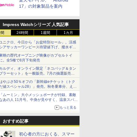
楽天モバイル、「Android
17」の対象製品を案内
Impress Watchシリーズ 人気記事
時間
24時間
1週間
1カ月
ユニクロ、今日から「お盆特別セール」。涼感
シアサッカーワンピース待望値下げ、撥水ギア
ショーツは1990円に
東映の歴代オープニング映像がカプセルトイ
に。全5種で8月下旬発売
カルディ、オンライン限定「ネコバッグ＆タン
ブラーセット」を一般販売。7月の抽選販売の
当選無効分
はやぶさ50％オフの「新幹線eチケット（トク
だ値スペシャル28）」発売。秋冬乗車分、えき
ねっと限定
「ムーミン」大小メッシュポーチが付録、素敵
なあの人 11月号。中身が見やすく、温泉スパに
も使える
もっと見る
おすすめ記事
初心者の方におくる、スマー