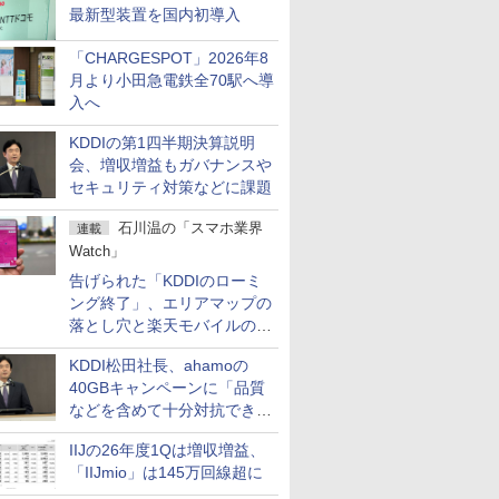
最新型装置を国内初導入
「CHARGESPOT」2026年8
月より小田急電鉄全70駅へ導
入へ
KDDIの第1四半期決算説明
会、増収増益もガバナンスや
セキュリティ対策などに課題
石川温の「スマホ業界
連載
Watch」
告げられた「KDDIのローミ
ング終了」、エリアマップの
落とし穴と楽天モバイルの課
題
KDDI松田社長、ahamoの
40GBキャンペーンに「品質
などを含めて十分対抗でき
る」
IIJの26年度1Qは増収増益、
「IIJmio」は145万回線超に