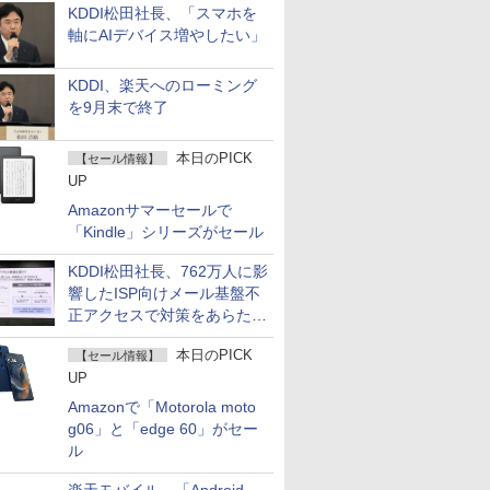
KDDI松田社長、「スマホを
軸にAIデバイス増やしたい」
KDDI、楽天へのローミング
を9月末で終了
本日のPICK
【セール情報】
UP
Amazonサマーセールで
「Kindle」シリーズがセール
KDDI松田社長、762万人に影
響したISP向けメール基盤不
正アクセスで対策をあらため
て説明
本日のPICK
【セール情報】
UP
Amazonで「Motorola moto
g06」と「edge 60」がセー
ル