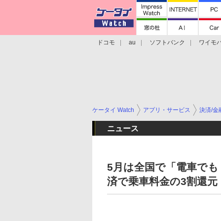
ドコモ
au
ソフトバンク
ワイモ
格安スマホ/SIMフリースマホ
周辺機器/
ケータイ Watch
アプリ・サービス
決済/金
ニュース
5月は全国で「電車でも！
済で乗車料金の3割還元