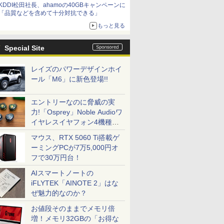
KDDI松田社長、ahamoの40GBキャンペーンに
「品質などを含めて十分対抗できる」
もっと見る
Special Site
レイズのパワーデザインホイ
ール「M6」に新色登場!!
エントリーなのに脅威の実
力!「Osprey」Noble Audioワ
イヤレスイヤフォン4機種を
一気に聴く
マウス、RTX 5060 Ti搭載ゲ
ーミングPCが7万5,000円オ
フで30万円台！
AIスマートノートの
iFLYTEK「AINOTE 2」はな
ぜ魅力的なのか？
お値段そのままでメモリ倍
増！メモリ32GBの「お得な