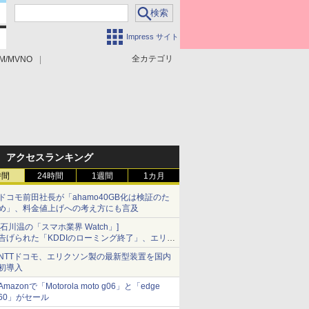
Impress サイト
全カテゴリ
M/MVNO
アクセスランキング
時間
24時間
1週間
1カ月
ドコモ前田社長が「ahamo40GB化は検証のた
め」、料金値上げへの考え方にも言及
[石川温の「スマホ業界 Watch」]
告げられた「KDDIのローミング終了」、エリア
マップの落とし穴と楽天モバイルの課題
NTTドコモ、エリクソン製の最新型装置を国内
初導入
Amazonで「Motorola moto g06」と「edge
60」がセール