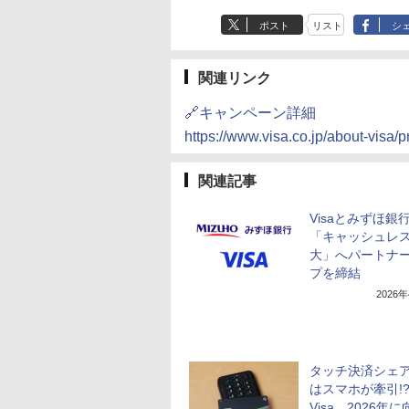
ポスト
リスト
シ
関連リンク
🔗キャンペーン詳細
https://www.visa.co.jp/about-visa
関連記事
Visaとみずほ銀
「キャッシュレ
大」へパートナ
プを締結
2026
タッチ決済シェ
はスマホが牽引
Visa、2026年