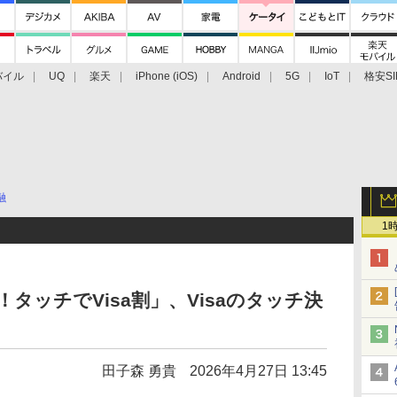
バイル
UQ
楽天
iPhone (iOS)
Android
5G
IoT
格安SI
アクセサリー
業界動向
法人向け
最新技術/その他
融
1
タッチでVisa割」、Visaのタッチ決
田子森 勇貴
2026年4月27日 13:45