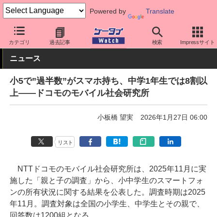
Powered by
Translate
ケータイ Watch
業界動向
調査
カテゴリ
過去記事
検索
Impressサイト
ニュース
小5で”過半数”がスマホ持ち、中学1年生では8割以
上――ドコモのモバイル社会研究所
小板橋 望実
2026年1月27日 06:00
リスト
NTTドコモのモバイル社会研究所は、2025年11月に実
施した「親と子の調査」から、小中学生のスマートフォ
ンの所有状況に関する結果を公表した。調査時期は2025
年11月。調査対象は全国の小学生、中学生とその親で、
回答数は1200組となる。