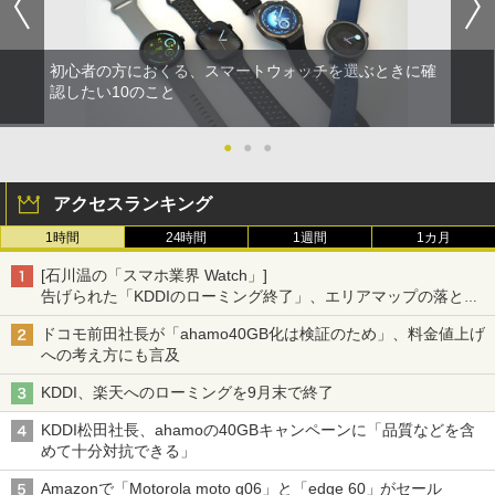
初心者の方におくる、スマートウォッチを選ぶときに確
認したい10のこと
●
●
●
アクセスランキング
1時間
24時間
1週間
1カ月
[石川温の「スマホ業界 Watch」]
告げられた「KDDIのローミング終了」、エリアマップの落とし
穴と楽天モバイルの課題
ドコモ前田社長が「ahamo40GB化は検証のため」、料金値上げ
への考え方にも言及
KDDI、楽天へのローミングを9月末で終了
KDDI松田社長、ahamoの40GBキャンペーンに「品質などを含
めて十分対抗できる」
Amazonで「Motorola moto g06」と「edge 60」がセール