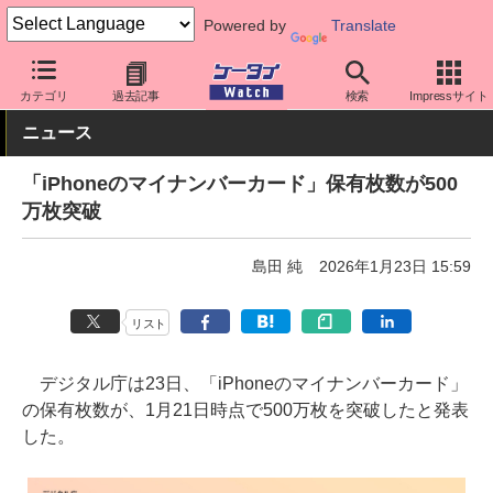
Powered by
Translate
ケータイ Watch
業界動向
政策
カテゴリ
過去記事
検索
Impressサイト
ニュース
「iPhoneのマイナンバーカード」保有枚数が500
万枚突破
島田 純
2026年1月23日 15:59
リスト
デジタル庁は23日、「iPhoneのマイナンバーカード」
の保有枚数が、1月21日時点で500万枚を突破したと発表
した。