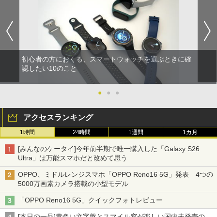
初心者の方におくる、スマートウォッチを選ぶときに確
認したい10のこと
●
●
●
アクセスランキング
1時間
24時間
1週間
1カ月
[みんなのケータイ]今年前半期で唯一購入した「Galaxy S26
Ultra」は万能スマホだと改めて思う
OPPO、ミドルレンジスマホ「OPPO Reno16 5G」発表 4つの
5000万画素カメラ搭載の小型モデル
「OPPO Reno16 5G」クイックフォトレビュー
[本日の一品]黄色い文字盤とスマイル窓が楽しい国内未発売の