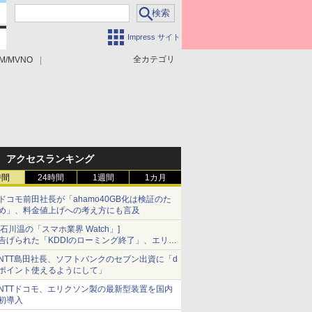
Impress サイト
全カテゴリ
M/MVNO
アクセスランキング
時間
24時間
1週間
1カ月
ドコモ前田社長が「ahamo40GB化は検証のた
め」、料金値上げへの考え方にも言及
[石川温の「スマホ業界 Watch」]
告げられた「KDDIのローミング終了」、エリア
マップの落とし穴と楽天モバイルの課題
NTT島田社長、ソフトバンクのセブン出資に「d
ポイント使えるようにして」
NTTドコモ、エリクソン製の最新型装置を国内
初導入