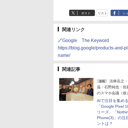
ポスト
リスト
シ
関連リンク
🔗Google The Keyword
https://blog.google/products-and-
name/
関連記事
法林岳之・
連載
温・石野純也・佐
のスマホ会議（仮
AIで注目を集め
「Google Pixel
リーズ、「Nothi
Phone(3)」の
ントは？