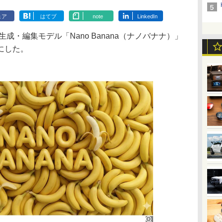
ェア
はてブ
note
LinkedIn
生成・編集モデル「Nano Banana（ナノバナナ）」
にした。