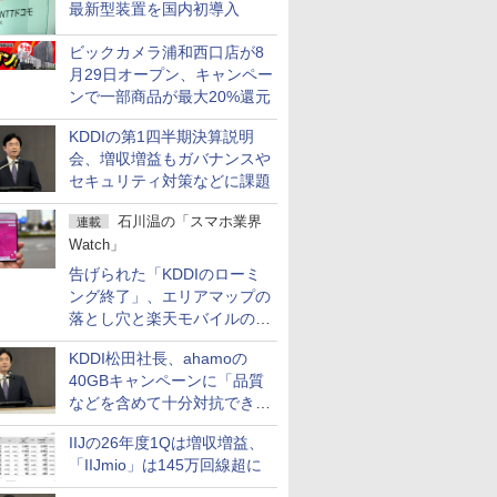
最新型装置を国内初導入
ビックカメラ浦和西口店が8
月29日オープン、キャンペー
ンで一部商品が最大20%還元
KDDIの第1四半期決算説明
会、増収増益もガバナンスや
セキュリティ対策などに課題
石川温の「スマホ業界
連載
Watch」
告げられた「KDDIのローミ
ング終了」、エリアマップの
落とし穴と楽天モバイルの課
題
KDDI松田社長、ahamoの
40GBキャンペーンに「品質
などを含めて十分対抗でき
る」
IIJの26年度1Qは増収増益、
「IIJmio」は145万回線超に