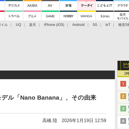
バイル
UQ
楽天
iPhone (iOS)
Android
5G
IoT
格安SI
アクセサリー
業界動向
法人向け
最新技術/その他
1
ル「Nano Banana」、その由来
高橋 陸
2026年1月19日 12:59