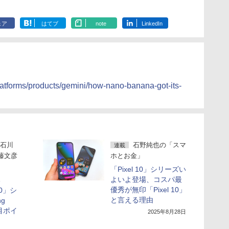
ェア
はてブ
note
LinkedIn
platforms/products/gemini/how-nano-banana-got-its-
石川
石野純也の「スマ
連載
藤文彦
ホとお金」
）
「Pixel 10」シリーズい
よいよ登場、コスパ最
る
優秀が無印「Pixel 10」
 10」シ
と言える理由
ng
注目ポイ
2025年8月28日