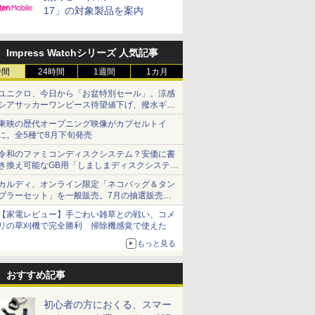
17」の対象製品を案内
Impress Watchシリーズ 人気記事
時間
24時間
1週間
1カ月
ユニクロ、今日から「お盆特別セール」。涼感
シアサッカーワンピース待望値下げ、撥水ギア
ショーツは1990円に
東映の歴代オープニング映像がカプセルトイ
に。全5種で8月下旬発売
令和のファミコンディスクシステム？安価に書
き換え可能なGB用「しましまディスクシステ
ム」
カルディ、オンライン限定「ネコバッグ＆タン
ブラーセット」を一般販売。7月の抽選販売の
当選無効分
【家電レビュー】手ごわい雑草との戦い、コメ
リの草刈機で完全勝利 掃除機感覚で使えた
もっと見る
おすすめ記事
初心者の方におくる、スマー