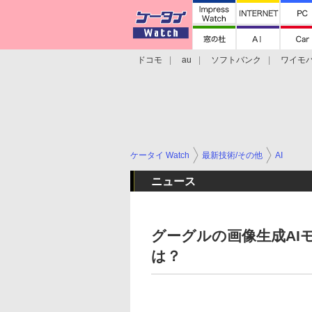
ドコモ
au
ソフトバンク
ワイモ
格安スマホ/SIMフリースマホ
周辺機器/
ケータイ Watch
最新技術/その他
AI
ニュース
グーグルの画像生成AIモデ
は？