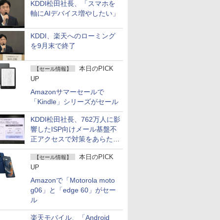
KDDI松田社長、「スマホを
軸にAIデバイス増やしたい」
KDDI、楽天へのローミング
を9月末で終了
本日のPICK
【セール情報】
UP
Amazonサマーセールで
「Kindle」シリーズがセール
KDDI松田社長、762万人に影
響したISP向けメール基盤不
正アクセスで対策をあらため
て説明
本日のPICK
【セール情報】
UP
Amazonで「Motorola moto
g06」と「edge 60」がセー
ル
楽天モバイル、「Android