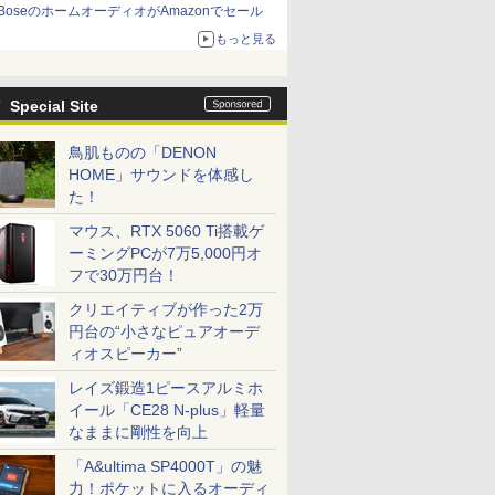
BoseのホームオーディオがAmazonでセール
もっと見る
Special Site
鳥肌ものの「DENON
HOME」サウンドを体感し
た！
マウス、RTX 5060 Ti搭載ゲ
ーミングPCが7万5,000円オ
フで30万円台！
クリエイティブが作った2万
円台の“小さなピュアオーデ
ィオスピーカー”
レイズ鍛造1ピースアルミホ
イール「CE28 N-plus」軽量
なままに剛性を向上
「A&ultima SP4000T」の魅
力！ポケットに入るオーディ