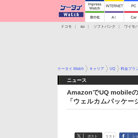
ドコモ
au
ソフトバンク
ワイモ
格安スマホ/SIMフリースマホ
周辺機器/
ケータイ Watch
キャリア
UQ
料金プラ
ニュース
AmazonでUQ mob
「ウェルカムパッケー
ポスト
リスト
シ