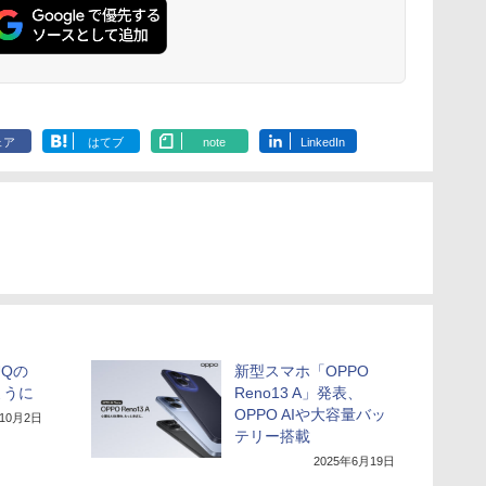
ェア
はてブ
note
LinkedIn
UQの
新型スマホ「OPPO
ように
Reno13 A」発表、
OPPO AIや大容量バッ
年10月2日
テリー搭載
2025年6月19日