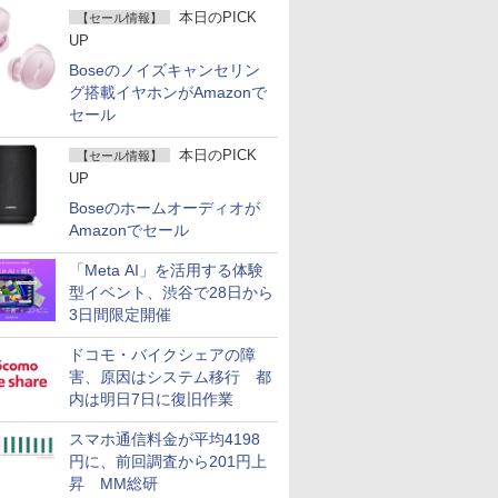
本日のPICK
【セール情報】
UP
Boseのノイズキャンセリン
グ搭載イヤホンがAmazonで
セール
本日のPICK
【セール情報】
UP
Boseのホームオーディオが
Amazonでセール
「Meta AI」を活用する体験
型イベント、渋谷で28日から
3日間限定開催
ドコモ・バイクシェアの障
害、原因はシステム移行 都
内は明日7日に復旧作業
スマホ通信料金が平均4198
円に、前回調査から201円上
昇 MM総研