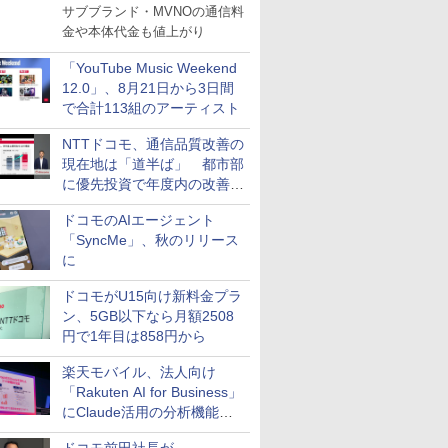
サブブランド・MVNOの通信料
金や本体代金も値上がり
「YouTube Music Weekend
12.0」、8月21日から3日間
で合計113組のアーティスト
NTTドコモ、通信品質改善の
現在地は「道半ば」 都市部
に優先投資で年度内の改善目
指す
ドコモのAIエージェント
「SyncMe」、秋のリリース
に
ドコモがU15向け新料金プラ
ン、5GB以下なら月額2508
円で1年目は858円から
楽天モバイル、法人向け
「Rakuten AI for Business」
にClaude活用の分析機能な
どを追加