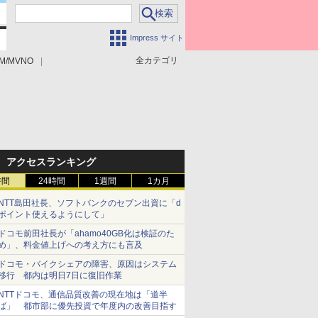
Impress サイト
全カテゴリ
M/MVNO
アクセスランキング
時間
24時間
1週間
1カ月
NTT島田社長、ソフトバンクのセブン出資に「d
ポイント使えるようにして」
ドコモ前田社長が「ahamo40GB化は検証のた
め」、料金値上げへの考え方にも言及
ドコモ・バイクシェアの障害、原因はシステム
移行 都内は明日7日に復旧作業
NTTドコモ、通信品質改善の現在地は「道半
ば」 都市部に優先投資で年度内の改善目指す