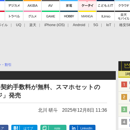
バイル
UQ
楽天
iPhone (iOS)
Android
5G
IoT
格安SI
アクセサリー
業界動向
法人向け
最新技術/その他
ン・割引
1
ileの契約手数料が無料、スマホセットの
ジ」発売
北川 研斗
2025年12月8日 11:36
ェア
はてブ
note
LinkedIn