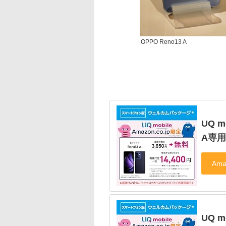
OPPO Reno13 A
UQ 
A専
UQ 