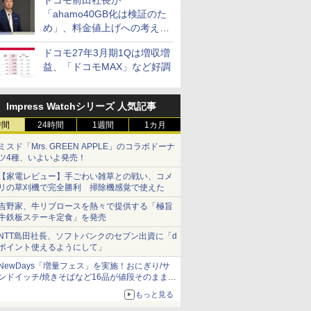
ドコモ前田社長が
「ahamo40GB化は検証のた
め」、料金値上げへの考え方
にも言及
ドコモ27年3月期1Qは増収増
益、「ドコモMAX」など好調
Impress Watchシリーズ 人気記事
時間
24時間
1週間
1カ月
ミスド「Mrs. GREEN APPLE」のコラボドーナ
ツ4種、いよいよ発売！
【家電レビュー】手ごわい雑草との戦い、コメ
リの草刈機で完全勝利 掃除機感覚で使えた
吉野家、牛リブロースを熱々で提供する「極旨
牛鉄板ステーキ定食」を発売
NTT島田社長、ソフトバンクのセブン出資に「d
ポイント使えるようにして」
NewDays「増量フェス」を実施！おにぎり/サ
ンドイッチ/焼きそばなど16品が値段そのままで
ボリュームアップ
もっと見る