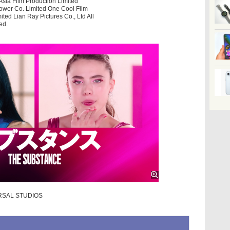
sia Film Production Limited
Power Co. Limited One Cool Film
ited Lian Ray Pictures Co., Ltd All
ed.
SAL STUDIOS