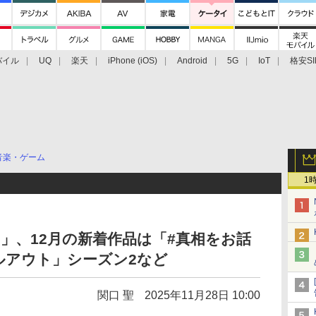
バイル
UQ
楽天
iPhone (iOS)
Android
5G
IoT
格安SI
アクセサリー
業界動向
法人向け
最新技術/その他
音楽・ゲーム
1
deo」、12月の新着作品は「#真相をお話
ルアウト」シーズン2など
関口 聖
2025年11月28日 10:00