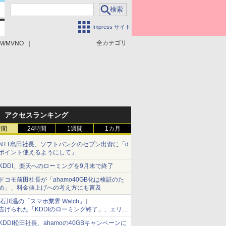
Impress サイト
全カテゴリ
M/MVNO
アクセスランキング
時間
24時間
1週間
1カ月
NTT島田社長、ソフトバンクのセブン出資に「d
ポイント使えるようにして」
KDDI、楽天へのローミングを9月末で終了
ドコモ前田社長が「ahamo40GB化は検証のた
め」、料金値上げへの考え方にも言及
[石川温の「スマホ業界 Watch」]
告げられた「KDDIのローミング終了」、エリア
マップの落とし穴と楽天モバイルの課題
KDDI松田社長、ahamoの40GBキャンペーンに