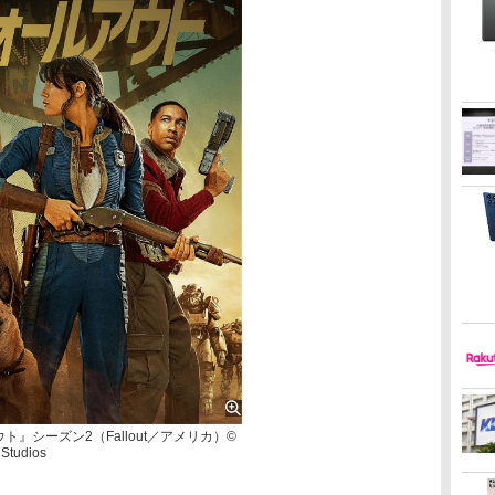
ト』シーズン2（Fallout／アメリカ）©
Studios