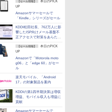
本日のPICK
【セール情報】
UP
Amazonサマーセールで
「Kindle」シリーズがセール
KDDI松田社長、762万人に影
響したISP向けメール基盤不
正アクセスで対策をあらため
て説明
本日のPICK
【セール情報】
UP
Amazonで「Motorola moto
g06」と「edge 60」がセー
ル
楽天モバイル、「Android
17」の対象製品を案内
KDDIの第1四半期決算は増収
増益、モバイル収入も増益に
貢献
Amazonサマーセールで