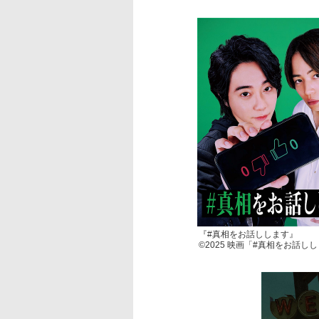
『#真相をお話しします』
©2025 映画「#真相をお話し