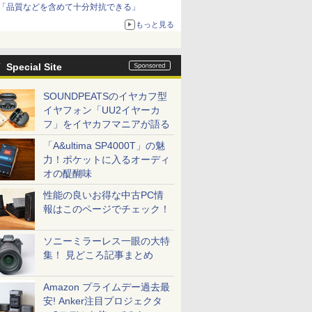
「品質などを含めて十分対抗できる」
もっと見る
Special Site
SOUNDPEATSのイヤカフ型
イヤフォン「UU2イヤーカ
フ」をイヤカフマニアが語る
「A&ultima SP4000T」の魅
力！ポケットに入るオーディ
オの醍醐味
性能の良いお得な中古PC情
報はこのページでチェック！
ソニーミラーレス一眼の大特
集！ 見どころ記事まとめ
Amazon プライムデー過去最
安! Anker注目プロジェクタ