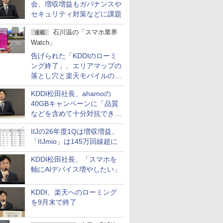
会、増収増益もガバナンスや
セキュリティ対策などに課題
石川温の「スマホ業界
連載
Watch」
告げられた「KDDIのローミ
ング終了」、エリアマップの
落とし穴と楽天モバイルの課
題
KDDI松田社長、ahamoの
40GBキャンペーンに「品質
などを含めて十分対抗でき
る」
IIJの26年度1Qは増収増益、
「IIJmio」は145万回線超に
KDDI松田社長、「スマホを
軸にAIデバイス増やしたい」
KDDI、楽天へのローミング
を9月末で終了