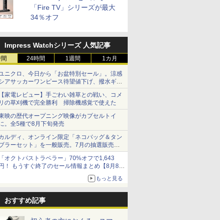
「Fire TV」シリーズが最大
34％オフ
Impress Watchシリーズ 人気記事
時間
24時間
1週間
1カ月
ユニクロ、今日から「お盆特別セール」。涼感
シアサッカーワンピース待望値下げ、撥水ギア
ショーツは1990円に
【家電レビュー】手ごわい雑草との戦い、コメ
リの草刈機で完全勝利 掃除機感覚で使えた
東映の歴代オープニング映像がカプセルトイ
に。全5種で8月下旬発売
カルディ、オンライン限定「ネコバッグ＆タン
ブラーセット」を一般販売。7月の抽選販売の
当選無効分
「オクトパストラベラー」70%オフで1,643
円！ もうすぐ終了のセール情報まとめ【8月8日
更新】
もっと見る
ニンテンドーeショップでは「大神 絶景版」が
67%オフで990円
おすすめ記事