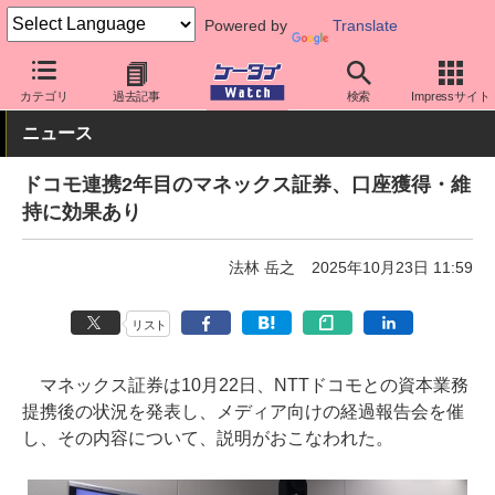
Powered by
Translate
ケータイ Watch
業界動向
カテゴリ
過去記事
検索
Impressサイト
ニュース
ドコモ連携2年目のマネックス証券、口座獲得・維
持に効果あり
法林 岳之
2025年10月23日 11:59
リスト
マネックス証券は10月22日、NTTドコモとの資本業務
提携後の状況を発表し、メディア向けの経過報告会を催
し、その内容について、説明がおこなわれた。