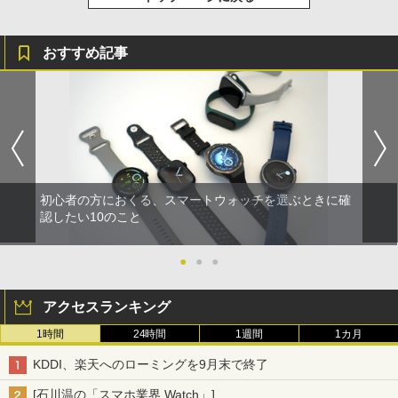
おすすめ記事
初心者の方におくる、スマートウォッチを選ぶときに確
認したい10のこと
●
●
●
アクセスランキング
1時間
24時間
1週間
1カ月
KDDI、楽天へのローミングを9月末で終了
[石川温の「スマホ業界 Watch」]