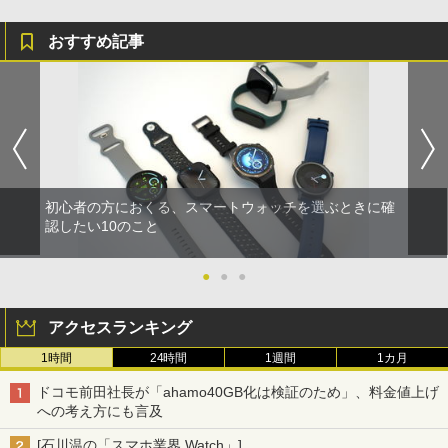
おすすめ記事
初心者の方におくる、スマートウォッチを選ぶときに確
認したい10のこと
●
●
●
アクセスランキング
1時間
24時間
1週間
1カ月
ドコモ前田社長が「ahamo40GB化は検証のため」、料金値上げ
への考え方にも言及
[石川温の「スマホ業界 Watch」]