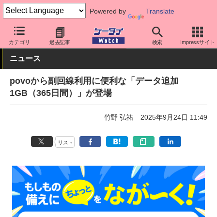
Powered by
Translate
ケータイ Watch
キャリア
au
povo
カテゴリ
過去記事
検索
Impressサイト
ニュース
povoから副回線利用に便利な「データ追加
1GB（365日間）」が登場
竹野 弘祐
2025年9月24日 11:49
リスト