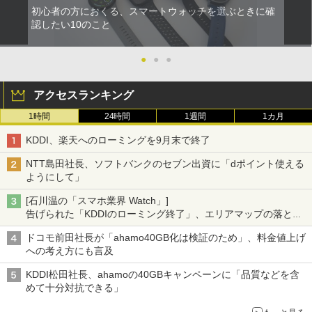
初心者の方におくる、スマートウォッチを選ぶときに確
認したい10のこと
●
●
●
アクセスランキング
1時間
24時間
1週間
1カ月
KDDI、楽天へのローミングを9月末で終了
NTT島田社長、ソフトバンクのセブン出資に「dポイント使える
ようにして」
[石川温の「スマホ業界 Watch」]
告げられた「KDDIのローミング終了」、エリアマップの落とし
穴と楽天モバイルの課題
ドコモ前田社長が「ahamo40GB化は検証のため」、料金値上げ
への考え方にも言及
KDDI松田社長、ahamoの40GBキャンペーンに「品質などを含
めて十分対抗できる」