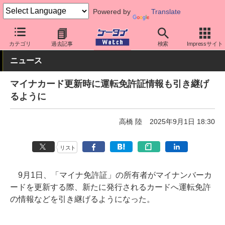
Powered by
Translate
ケータイ Watch
業界動向
政策
カテゴリ
過去記事
検索
Impressサイト
ニュース
マイナカード更新時に運転免許証情報も引き継げ
るように
高橋 陸
2025年9月1日 18:30
リスト
9月1日、「マイナ免許証」の所有者がマイナンバーカ
ードを更新する際、新たに発行されるカードへ運転免許
の情報などを引き継げるようになった。