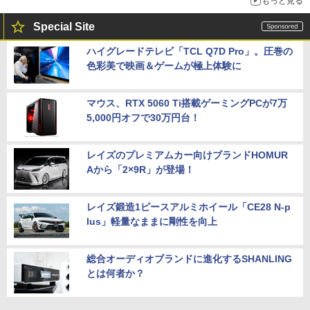
もっと見る
Special Site
ハイグレードテレビ「TCL Q7D Pro」。圧巻の
色彩美で映画＆ゲームが極上体験に
マウス、RTX 5060 Ti搭載ゲーミングPCが7万
5,000円オフで30万円台！
レイズのプレミアムカー向けブランドHOMUR
Aから「2×9R」が登場！
レイズ鍛造1ピースアルミホイール「CE28 N-p
lus」軽量なままに剛性を向上
総合オーディオブランドに進化するSHANLING
とは何者か？