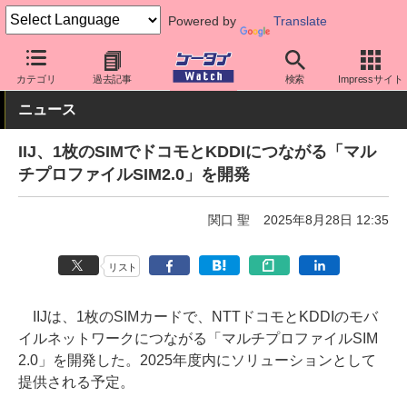
Powered by
Translate
ケータイ Watch
格安スマホ/格安SIM
格安SIM/MVNO
IIJ
カテゴリ
過去記事
検索
Impressサイト
ニュース
IIJ、1枚のSIMでドコモとKDDIにつながる「マル
チプロファイルSIM2.0」を開発
関口 聖
2025年8月28日 12:35
リスト
IIJは、1枚のSIMカードで、NTTドコモとKDDIのモバ
イルネットワークにつながる「マルチプロファイルSIM
2.0」を開発した。2025年度内にソリューションとして
提供される予定。