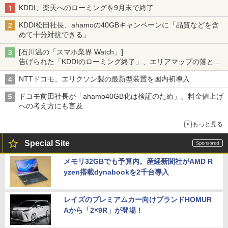
KDDI、楽天へのローミングを9月末で終了
KDDI松田社長、ahamoの40GBキャンペーンに「品質などを含
めて十分対抗できる」
[石川温の「スマホ業界 Watch」]
告げられた「KDDIのローミング終了」、エリアマップの落とし
穴と楽天モバイルの課題
NTTドコモ、エリクソン製の最新型装置を国内初導入
ドコモ前田社長が「ahamo40GB化は検証のため」、料金値上げ
への考え方にも言及
もっと見る
Special Site
メモリ32GBでも予算内。産経新聞社がAMD R
yzen搭載dynabookを2千台導入
レイズのプレミアムカー向けブランドHOMUR
Aから「2×9R」が登場！