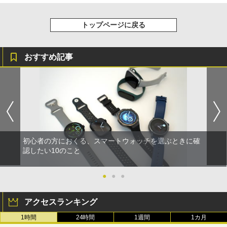
トップページに戻る
おすすめ記事
初心者の方におくる、スマートウォッチを選ぶときに確
認したい10のこと
●
●
●
アクセスランキング
1時間
24時間
1週間
1カ月