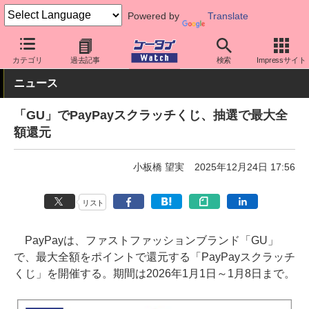
Powered by
Translate
ケータイ Watch
アプリ・サービス
決済/金融
カテゴリ
過去記事
検索
Impressサイト
ニュース
「GU」でPayPayスクラッチくじ、抽選で最大全
額還元
小板橋 望実
2025年12月24日 17:56
リスト
PayPayは、ファストファッションブランド「GU」
で、最大全額をポイントで還元する「PayPayスクラッチ
くじ」を開催する。期間は2026年1月1日～1月8日まで。