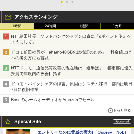
●
●
●
アクセスランキング
1時間
24時間
1週間
1カ月
NTT島田社長、ソフトバンクのセブン出資に「dポイント使える
ようにして」
ドコモ前田社長が「ahamo40GB化は検証のため」、料金値上げ
への考え方にも言及
NTTドコモ、通信品質改善の現在地は「道半ば」 都市部に優先
投資で年度内の改善目指す
ドコモ・バイクシェアの障害、原因はシステム移行 都内は明日
7日に復旧作業
BoseのホームオーディオがAmazonでセール
もっと見る
Special Site
エントリーなのに脅威の実力!「Osprey」Nobl