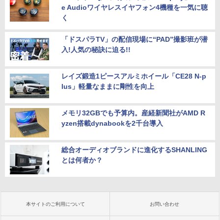
e Audioワイヤレスイヤフォン4機種を一気に聴
く
「ドスパラTV」の配信現場に“PAD”撮影班が潜
入!人気の秘訣に迫る!!
レイズ鍛造1ピースアルミホイール「CE28 N-p
lus」軽量なままに剛性を向上
メモリ32GBでも予算内。産経新聞社がAMD R
yzen搭載dynabookを2千台導入
総合オーディオブランドに進化するSHANLING
とは何者か？
本サイトのご利用について
お問い合わせ