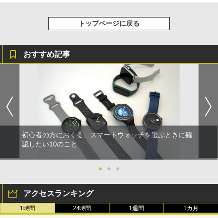
トップページに戻る
おすすめ記事
初心者の方におくる、スマートウォッチを選ぶときに確
認したい10のこと
●
●
●
アクセスランキング
1時間
24時間
1週間
1カ月