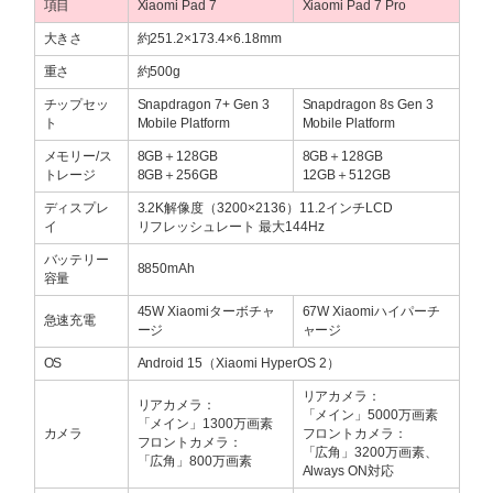
項目
Xiaomi Pad 7
Xiaomi Pad 7 Pro
大きさ
約251.2×173.4×6.18mm
重さ
約500g
チップセッ
Snapdragon 7+ Gen 3
Snapdragon 8s Gen 3
ト
Mobile Platform
Mobile Platform
メモリー/ス
8GB＋128GB
8GB＋128GB
トレージ
8GB＋256GB
12GB＋512GB
ディスプレ
3.2K解像度（3200×2136）11.2インチLCD
イ
リフレッシュレート 最大144Hz
バッテリー
8850mAh
容量
45W Xiaomiターボチャ
67W Xiaomiハイパーチ
急速充電
ージ
ャージ
OS
Android 15（Xiaomi HyperOS 2）
リアカメラ：
リアカメラ：
「メイン」5000万画素
「メイン」1300万画素
カメラ
フロントカメラ：
フロントカメラ：
「広角」3200万画素、
「広角」800万画素
Always ON対応