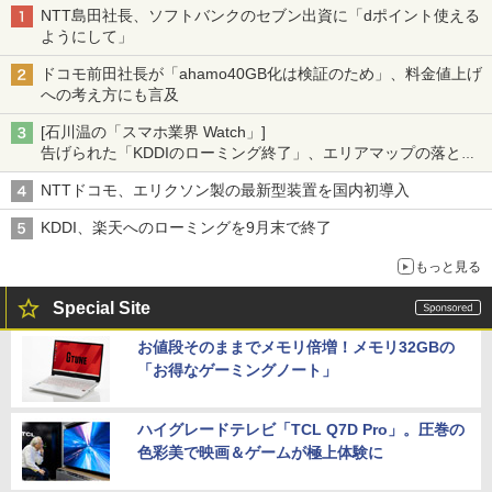
NTT島田社長、ソフトバンクのセブン出資に「dポイント使える
ようにして」
ドコモ前田社長が「ahamo40GB化は検証のため」、料金値上げ
への考え方にも言及
[石川温の「スマホ業界 Watch」]
告げられた「KDDIのローミング終了」、エリアマップの落とし
穴と楽天モバイルの課題
NTTドコモ、エリクソン製の最新型装置を国内初導入
KDDI、楽天へのローミングを9月末で終了
もっと見る
Special Site
お値段そのままでメモリ倍増！メモリ32GBの
「お得なゲーミングノート」
ハイグレードテレビ「TCL Q7D Pro」。圧巻の
色彩美で映画＆ゲームが極上体験に