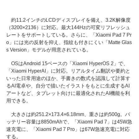
約11.2インチのLCDディスプレイを備え、3.2K解像度
（3200×2136）に対応。最大144Hzの可変リフレッシュ
レートをサポートしている。さらに、「Xiaomi Pad 7 Pr
o」には光の反射を抑え、指紋も付きにくい「Matte Glas
s Version」モデルが用意されている。
OSはAndroid 15ベースの「Xiaomi HyperOS 2」で、
「Xiaomi HyperAI」に対応。リアルタイム翻訳や要約と
いった日常用途のほか、手書きの数式を認識して計算す
るAI電卓や、自分で描いたイラストをもとに生成するAI
アートなど、タブレット向けに最適化されたAI機能を利
用できる。
大きさは約251.2×173.4×6.18mm、重さは約500g。バ
ッテリー容量は8850mAhで、「Xiaomi Pad 7」は45W急
速充電に、「Xiaomi Pad 7 Pro」は67W急速充電に対応
する。