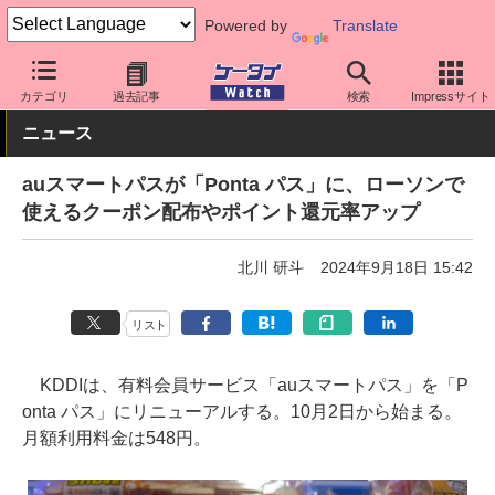
Powered by
Translate
ケータイ Watch
キャリア
au
アプリ・サービス
カテゴリ
過去記事
検索
Impressサイト
ニュース
auスマートパスが「Ponta パス」に、ローソンで
使えるクーポン配布やポイント還元率アップ
北川 研斗
2024年9月18日 15:42
リスト
KDDIは、有料会員サービス「auスマートパス」を「P
onta パス」にリニューアルする。10月2日から始まる。
月額利用料金は548円。