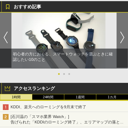
おすすめ記事
初心者の方におくる、スマートウォッチを選ぶときに確
認したい10のこと
●
●
●
アクセスランキング
1時間
24時間
1週間
1カ月
KDDI、楽天へのローミングを9月末で終了
[石川温の「スマホ業界 Watch」]
告げられた「KDDIのローミング終了」、エリアマップの落とし
穴と楽天モバイルの課題