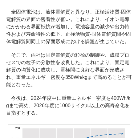
全固体電池は、液体電解質と異なり、正極活物質‐固体
電解質の界面の密着性が低い。これにより、イオン電導
にかかわる界面抵抗が増加し、電池容量の減少や出力特
性および寿命特性の低下、正極活物質‐固体電解質間や固
体電解質間同士の界面形成における課題が生じていた。
そこで、両社は固定電解質の粒径の制御や、成膜プロ
セスでの粒子の分散性を改良した。これにより、固定電
解質の均質化に成功し、電極間に良好な界面が形成さ
れ、重量エネルギー密度を350Wh/kgまで高めることが可
能となった。
今後は、2024年度中に重量エネルギー密度を400Wh/k
gまで高め、2026年度に1000サイクル以上の高寿命化を
目指すとする。