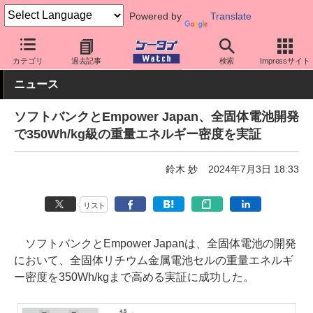
Powered by
Translate
ケータイ Watch
キャリア
ソフトバンク
ネットワーク/技術
カテゴリ
過去記事
検索
Impressサイト
ニュース
ソフトバンクとEmpower Japan、全固体電池開発
で350Wh/kg級の重量エネルギー密度を実証
鈴木 妙
2024年7月3日 18:33
リスト
ソフトバンクとEmpower Japanは、全固体電池の開発
において、全固体リチウム金属電池セルの重量エネルギ
ー密度を350Wh/kgまで高める実証に成功した。