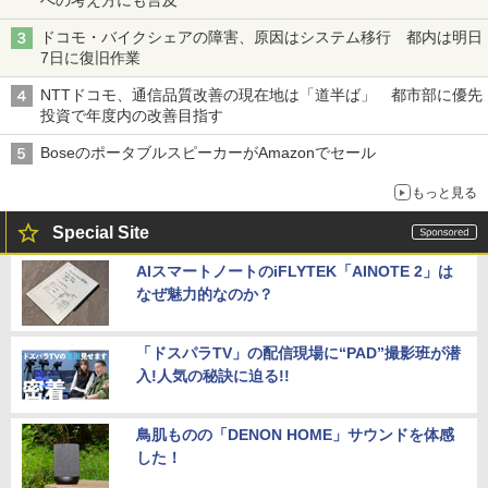
への考え方にも言及
ドコモ・バイクシェアの障害、原因はシステム移行 都内は明日
7日に復旧作業
NTTドコモ、通信品質改善の現在地は「道半ば」 都市部に優先
投資で年度内の改善目指す
BoseのポータブルスピーカーがAmazonでセール
もっと見る
Special Site
AIスマートノートのiFLYTEK「AINOTE 2」は
なぜ魅力的なのか？
「ドスパラTV」の配信現場に“PAD”撮影班が潜
入!人気の秘訣に迫る!!
鳥肌ものの「DENON HOME」サウンドを体感
した！