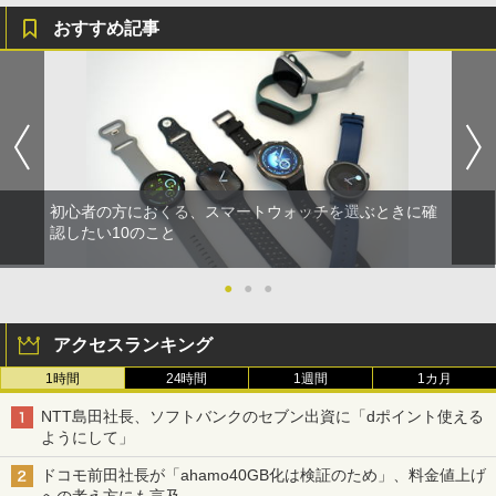
おすすめ記事
初心者の方におくる、スマートウォッチを選ぶときに確
認したい10のこと
●
●
●
アクセスランキング
1時間
24時間
1週間
1カ月
NTT島田社長、ソフトバンクのセブン出資に「dポイント使える
ようにして」
ドコモ前田社長が「ahamo40GB化は検証のため」、料金値上げ