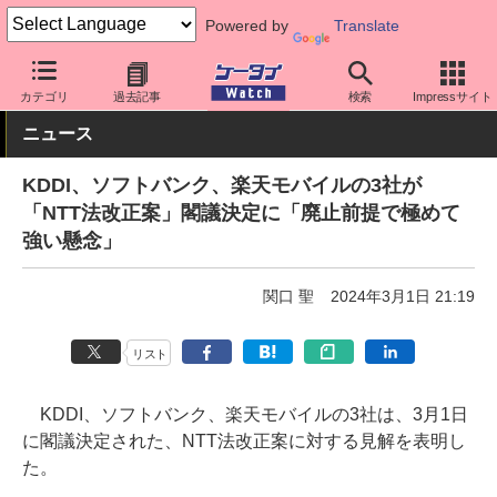
Powered by
Translate
ケータイ Watch
業界動向
政策
カテゴリ
過去記事
検索
Impressサイト
ニュース
KDDI、ソフトバンク、楽天モバイルの3社が
「NTT法改正案」閣議決定に「廃止前提で極めて
強い懸念」
関口 聖
2024年3月1日 21:19
リスト
KDDI、ソフトバンク、楽天モバイルの3社は、3月1日
に閣議決定された、NTT法改正案に対する見解を表明し
た。