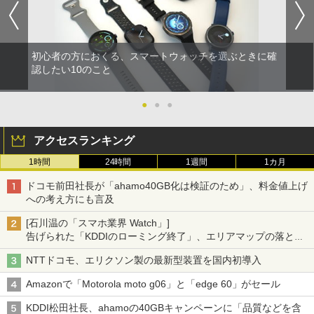
初心者の方におくる、スマートウォッチを選ぶときに確
認したい10のこと
●
●
●
アクセスランキング
1時間
24時間
1週間
1カ月
ドコモ前田社長が「ahamo40GB化は検証のため」、料金値上げ
への考え方にも言及
[石川温の「スマホ業界 Watch」]
告げられた「KDDIのローミング終了」、エリアマップの落とし
穴と楽天モバイルの課題
NTTドコモ、エリクソン製の最新型装置を国内初導入
Amazonで「Motorola moto g06」と「edge 60」がセール
KDDI松田社長、ahamoの40GBキャンペーンに「品質などを含