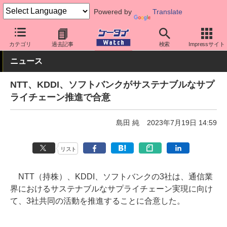
Powered by
Translate
ケータイ Watch
キャリア
ドコモ
その他
カテゴリ
過去記事
検索
Impressサイト
ニュース
NTT、KDDI、ソフトバンクがサステナブルなサプ
ライチェーン推進で合意
島田 純
2023年7月19日 14:59
リスト
NTT（持株）、KDDI、ソフトバンクの3社は、通信業
界におけるサステナブルなサプライチェーン実現に向け
て、3社共同の活動を推進することに合意した。