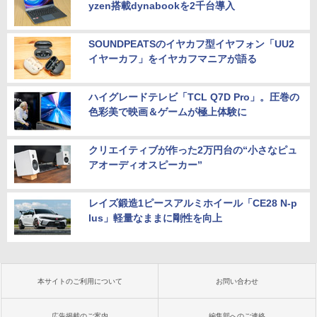
yzen搭載dynabookを2千台導入
SOUNDPEATSのイヤカフ型イヤフォン「UU2
イヤーカフ」をイヤカフマニアが語る
ハイグレードテレビ「TCL Q7D Pro」。圧巻の
色彩美で映画＆ゲームが極上体験に
クリエイティブが作った2万円台の“小さなピュ
アオーディオスピーカー”
レイズ鍛造1ピースアルミホイール「CE28 N-p
lus」軽量なままに剛性を向上
本サイトのご利用について
お問い合わせ
広告掲載のご案内
編集部へのご連絡