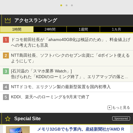
●
●
●
アクセスランキング
1時間
24時間
1週間
1カ月
ドコモ前田社長が「ahamo40GB化は検証のため」、料金値上げ
への考え方にも言及
NTT島田社長、ソフトバンクのセブン出資に「dポイント使える
ようにして」
[石川温の「スマホ業界 Watch」]
告げられた「KDDIのローミング終了」、エリアマップの落とし
穴と楽天モバイルの課題
NTTドコモ、エリクソン製の最新型装置を国内初導入
KDDI、楽天へのローミングを9月末で終了
もっと見る
Special Site
メモリ32GBでも予算内。産経新聞社がAMD R