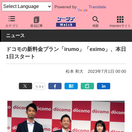
Powered by
Translate
ケータイ Watch
キャリア
ドコモ
料金プラン・割引
カテゴリ
過去記事
検索
Impressサイト
ニュース
ドコモの新料金プラン「irumo」「eximo」、本日
1日スタート
松本 和大
2023年7月1日 00:00
リスト