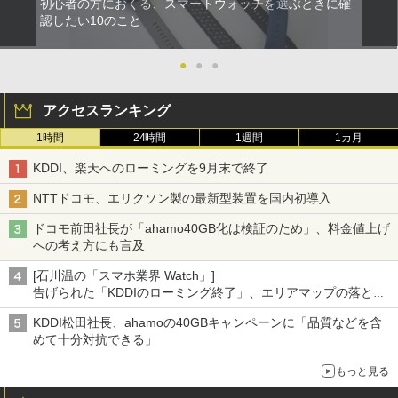
初心者の方におくる、スマートウォッチを選ぶときに確
認したい10のこと
●
●
●
アクセスランキング
1時間
24時間
1週間
1カ月
KDDI、楽天へのローミングを9月末で終了
NTTドコモ、エリクソン製の最新型装置を国内初導入
ドコモ前田社長が「ahamo40GB化は検証のため」、料金値上げ
への考え方にも言及
[石川温の「スマホ業界 Watch」]
告げられた「KDDIのローミング終了」、エリアマップの落とし
穴と楽天モバイルの課題
KDDI松田社長、ahamoの40GBキャンペーンに「品質などを含
めて十分対抗できる」
もっと見る