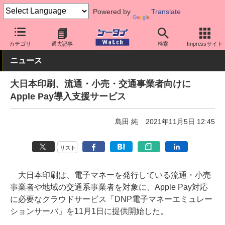
Powered by
Translate
ケータイ Watch
OS
iPhone (iOS)
アプリ・サービス
カテゴリ
過去記事
検索
Impressサイト
ニュース
大日本印刷、流通・小売・交通事業者向けに
Apple Pay導入支援サービス
島田 純
2021年11月5日 12:45
リスト
大日本印刷は、電子マネーを発行している流通・小売
事業者や地域の交通系事業者を対象に、Apple Pay対応
に必要なクラウドサービス「DNP電子マネーエミュレー
ションサーバ」を11月1日に提供開始した。