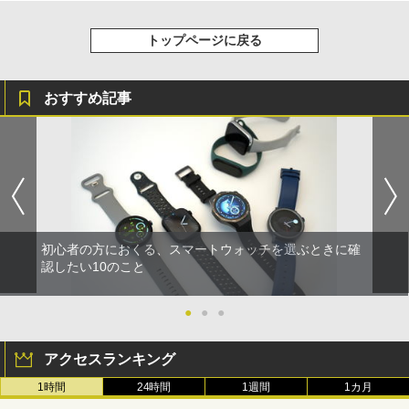
トップページに戻る
おすすめ記事
初心者の方におくる、スマートウォッチを選ぶときに確
認したい10のこと
●
●
●
アクセスランキング
1時間
24時間
1週間
1カ月