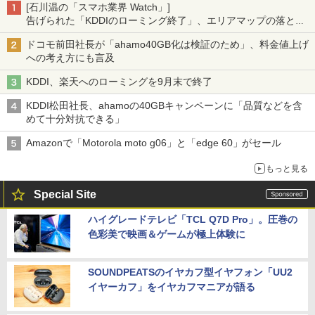
[石川温の「スマホ業界 Watch」]
告げられた「KDDIのローミング終了」、エリアマップの落とし
穴と楽天モバイルの課題
ドコモ前田社長が「ahamo40GB化は検証のため」、料金値上げ
への考え方にも言及
KDDI、楽天へのローミングを9月末で終了
KDDI松田社長、ahamoの40GBキャンペーンに「品質などを含
めて十分対抗できる」
Amazonで「Motorola moto g06」と「edge 60」がセール
もっと見る
Special Site
ハイグレードテレビ「TCL Q7D Pro」。圧巻の
色彩美で映画＆ゲームが極上体験に
SOUNDPEATSのイヤカフ型イヤフォン「UU2
イヤーカフ」をイヤカフマニアが語る