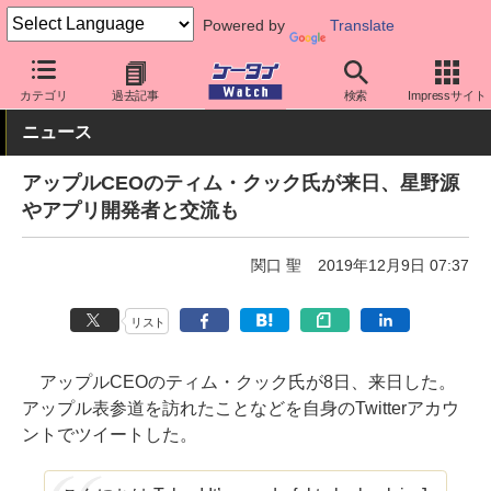
Powered by
Translate
ケータイ Watch
業界動向
Apple
カテゴリ
過去記事
検索
Impressサイト
ニュース
アップルCEOのティム・クック氏が来日、星野源
やアプリ開発者と交流も
関口 聖
2019年12月9日 07:37
リスト
アップルCEOのティム・クック氏が8日、来日した。
アップル表参道を訪れたことなどを自身のTwitterアカウ
ントでツイートした。