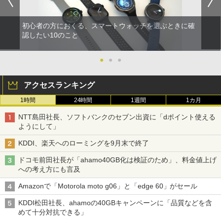
初心者の方におくる、スマートウォッチを選ぶときに確
認したい10のこと
●
●
●
アクセスランキング
1時間
24時間
1週間
1カ月
NTT島田社長、ソフトバンクのセブン出資に「dポイント使える
ようにして」
KDDI、楽天へのローミングを9月末で終了
ドコモ前田社長が「ahamo40GB化は検証のため」、料金値上げ
への考え方にも言及
Amazonで「Motorola moto g06」と「edge 60」がセール
KDDI松田社長、ahamoの40GBキャンペーンに「品質などを含
めて十分対抗できる」