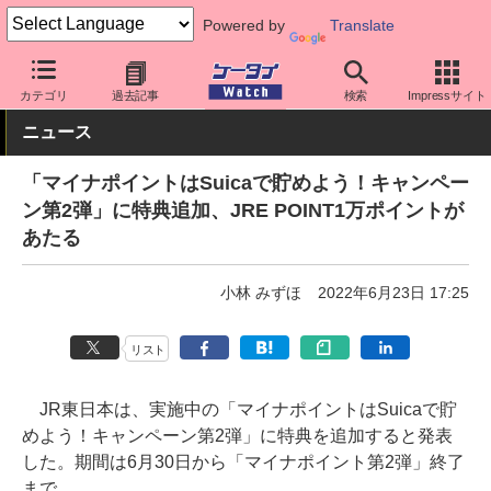
Powered by
Translate
ケータイ Watch
アプリ・サービス
決済/金融
カテゴリ
過去記事
検索
Impressサイト
ニュース
「マイナポイントはSuicaで貯めよう！キャンペー
ン第2弾」に特典追加、JRE POINT1万ポイントが
あたる
小林 みずほ
2022年6月23日 17:25
リスト
JR東日本は、実施中の「マイナポイントはSuicaで貯
めよう！キャンペーン第2弾」に特典を追加すると発表
した。期間は6月30日から「マイナポイント第2弾」終了
まで。