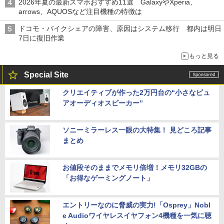
2026年夏の最新スマホおすすめ11選 GalaxyやXperia、
arrows、AQUOSなど注目機種の特徴は
ドコモ・バイクシェアの障害、原因はシステム移行 都内は明日
7日に復旧作業
もっと見る
Special Site
クリエイティブが作った2万円台の“小さなピュ
アオーディオスピーカー”
ソニーミラーレス一眼の大特集！ 見どころ記事
まとめ
お値段そのままでメモリ倍増！メモリ32GBの
「お得なゲーミングノート」
エントリーなのに脅威の実力!「Osprey」Nobl
e Audioワイヤレスイヤフォン4機種を一気に聴