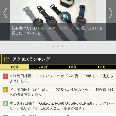
初心者の方におくる、スマートウォッチを選ぶときに確
認したい10のこと
●
●
●
アクセスランキング
1時間
24時間
1週間
1カ月
NTT島田社長、ソフトバンクのセブン出資に「dポイント使える
ようにして」
ドコモ前田社長が「ahamo40GB化は検証のため」、料金値上げ
への考え方にも言及
本日8月7日発売「Galaxy Z Fold8 Ultra/Fold8/Flip8」、カズレー
ザーが驚いた「そば屋のメニュー並みの薄さ」