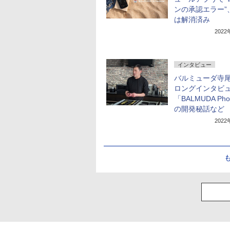
ンの承認エラー”
は解消済み
202
インタビュー
バルミューダ寺
ロングインタビ
「BALMUDA Ph
の開発秘話など
202