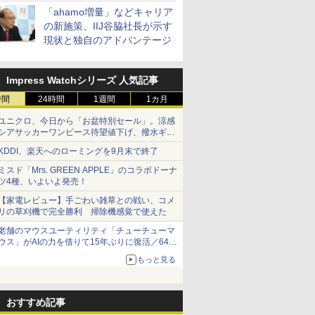
「ahamo増量」などキャリア
の新施策、IIJ谷脇社長が示す
現状と独自のアドバンテージ
Impress Watchシリーズ 人気記事
時間
24時間
1週間
1カ月
ユニクロ、今日から「お盆特別セール」。涼感
シアサッカーワンピース待望値下げ、撥水ギア
ショーツは1990円に
KDDI、楽天へのローミングを9月末で終了
ミスド「Mrs. GREEN APPLE」のコラボドーナ
ツ4種、いよいよ発売！
【家電レビュー】手ごわい雑草との戦い、コメ
リの草刈機で完全勝利 掃除機感覚で使えた
老舗のマウスユーティリティ「チューチューマ
ウス」がAIの力を借りて15年ぶりに復活／64bit
化、Windows 10/11、「Chrome」も走り回
もっと見る
る。復活記念で2026年末まで500円
おすすめ記事