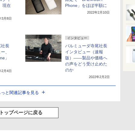
、現在
Phone」をほぼ半額に
2022年2月10日
2年3月8日
インタビュー
尾社長
バルミューダ寺尾社長
ュー、
インタビュー（速報
one」
版）――製品や価格へ
の声をどう受け止めた
のか
2年2月4日
2022年2月2日
もっと関連記事を見る
トップページに戻る