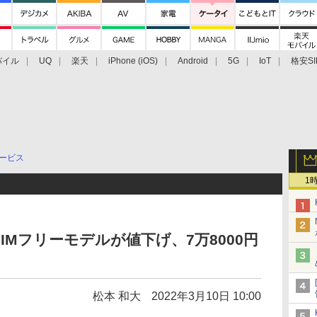
バイル
UQ
楽天
iPhone (iOS)
Android
5G
IoT
格安SI
アクセサリー
業界動向
法人向け
最新技術/その他
ービス
1
e」SIMフリーモデルが値下げ、7万8000円
松本 和大
2022年3月10日 10:00