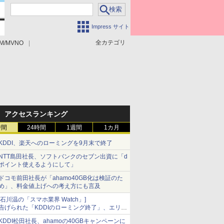
Impress サイト
全カテゴリ
M/MVNO
アクセスランキング
時間
24時間
1週間
1カ月
KDDI、楽天へのローミングを9月末で終了
NTT島田社長、ソフトバンクのセブン出資に「d
ポイント使えるようにして」
ドコモ前田社長が「ahamo40GB化は検証のた
め」、料金値上げへの考え方にも言及
[石川温の「スマホ業界 Watch」]
告げられた「KDDIのローミング終了」、エリア
マップの落とし穴と楽天モバイルの課題
KDDI松田社長、ahamoの40GBキャンペーンに