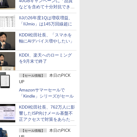
40GBキャンペーンに「品質
などを含めて十分対抗でき
る」
IIJの26年度1Qは増収増益、
「IIJmio」は145万回線超に
KDDI松田社長、「スマホを
軸にAIデバイス増やしたい」
KDDI、楽天へのローミング
を9月末で終了
本日のPICK
【セール情報】
UP
Amazonサマーセールで
「Kindle」シリーズがセール
KDDI松田社長、762万人に影
響したISP向けメール基盤不
正アクセスで対策をあらため
て説明
本日のPICK
【セール情報】
UP