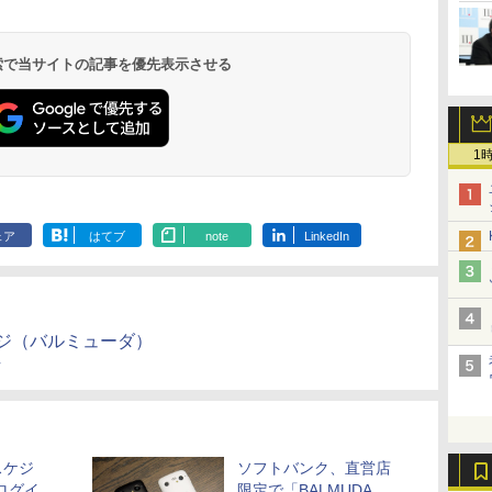
 検索で当サイトの記事を優先表示させる
1
ェア
はてブ
note
LinkedIn
ページ（バルミューダ）
スケジ
ソフトバンク、直営店
ログイ
限定で「BALMUDA