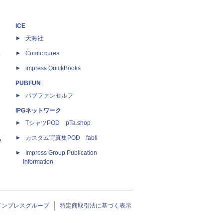
ICE
天海社
ス
Comic curea
impress QuickBooks
PUBFUN
パブファンセルフ
IPGネットワーク
TシャツPOD pTa.shop
カスタム写真集POD fabli
e
Impress Group Publication
Information
インプレスグループ
特定商取引法に基づく表示