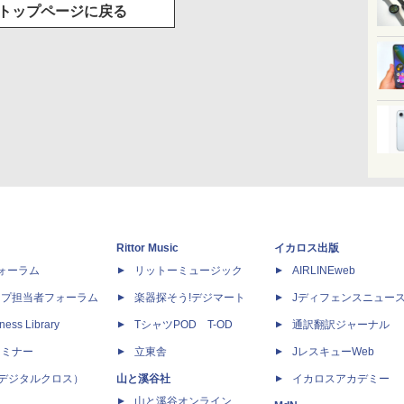
トップページに戻る
Rittor Music
イカロス出版
dフォーラム
リットーミュージック
AIRLINEweb
ップ担当者フォーラム
楽器探そう!デジマート
Jディフェンスニュー
ness Library
TシャツPOD T-OD
通訳翻訳ジャーナル
セミナー
立東舎
JレスキューWeb
 X（デジタルクロス）
山と溪谷社
イカロスアカデミー
山と溪谷オンライン