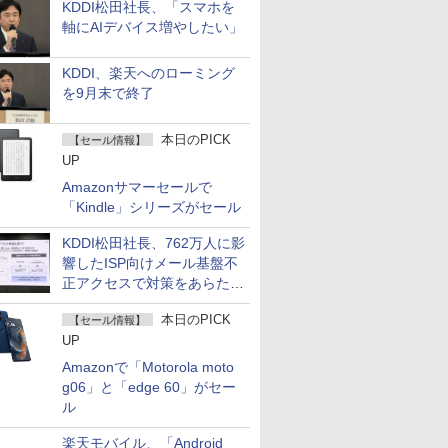
KDDI松田社長、「スマホを
軸にAIデバイス増やしたい」
KDDI、楽天へのローミング
を9月末で終了
本日のPICK
【セール情報】
UP
Amazonサマーセールで
「Kindle」シリーズがセール
KDDI松田社長、762万人に影
響したISP向けメール基盤不
正アクセスで対策をあらため
て説明
本日のPICK
【セール情報】
UP
Amazonで「Motorola moto
g06」と「edge 60」がセー
ル
楽天モバイル、「Android