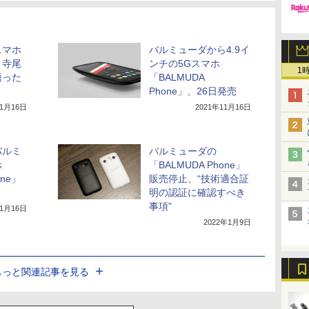
スマホ
バルミューダから4.9イ
 寺尾
ンチの5Gスマホ
1
語った
「BALMUDA
Phone」、26日発売
11月16日
2021年11月16日
バルミ
バルミューダの
ホ
「BALMUDA Phone」
one」
販売停止、“技術適合証
明の認証に確認すべき
事項”
11月16日
2022年1月9日
もっと関連記事を見る