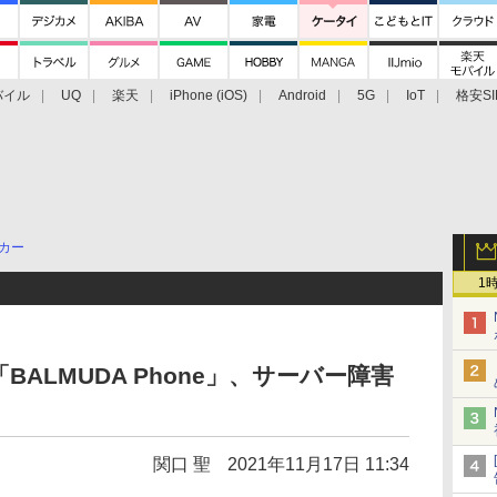
バイル
UQ
楽天
iPhone (iOS)
Android
5G
IoT
格安SI
アクセサリー
業界動向
法人向け
最新技術/その他
カー
1
ALMUDA Phone」、サーバー障害
関口 聖
2021年11月17日 11:34