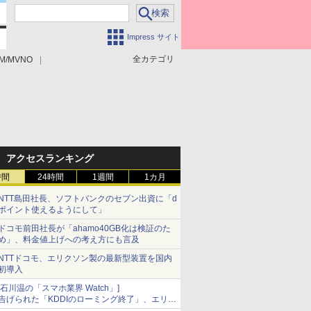
Impress サイト
全カテゴリ
M/MVNO
アクセスランキング
時間
24時間
1週間
1カ月
NTT島田社長、ソフトバンクのセブン出資に「d
ポイント使えるようにして」
ドコモ前田社長が「ahamo40GB化は検証のた
め」、料金値上げへの考え方にも言及
NTTドコモ、エリクソン製の最新型装置を国内
初導入
[石川温の「スマホ業界 Watch」]
告げられた「KDDIのローミング終了」、エリア
マップの落とし穴と楽天モバイルの課題