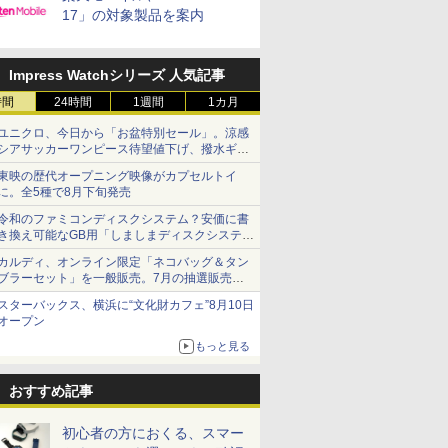
17」の対象製品を案内
Impress Watchシリーズ 人気記事
時間
24時間
1週間
1カ月
ユニクロ、今日から「お盆特別セール」。涼感
シアサッカーワンピース待望値下げ、撥水ギア
ショーツは1990円に
東映の歴代オープニング映像がカプセルトイ
に。全5種で8月下旬発売
令和のファミコンディスクシステム？安価に書
き換え可能なGB用「しましまディスクシステ
ム」
カルディ、オンライン限定「ネコバッグ＆タン
ブラーセット」を一般販売。7月の抽選販売の
当選無効分
スターバックス、横浜に“文化財カフェ”8月10日
オープン
もっと見る
おすすめ記事
初心者の方におくる、スマー