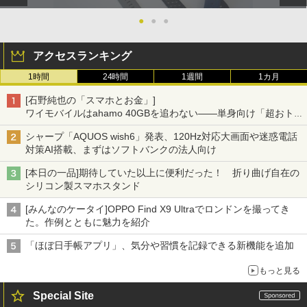
●
●
●
アクセスランキング
1時間
24時間
1週間
1カ月
[石野純也の「スマホとお金」]
ワイモバイルはahamo 40GBを追わない――単身向け「超おトク
割」の安さと1年限定の注意点
シャープ「AQUOS wish6」発表、120Hz対応大画面や迷惑電話
対策AI搭載、まずはソフトバンクの法人向け
[本日の一品]期待していた以上に便利だった！ 折り曲げ自在の
シリコン製スマホスタンド
[みんなのケータイ]OPPO Find X9 Ultraでロンドンを撮ってき
た。作例とともに魅力を紹介
「ほぼ日手帳アプリ」、気分や習慣を記録できる新機能を追加
もっと見る
Special Site