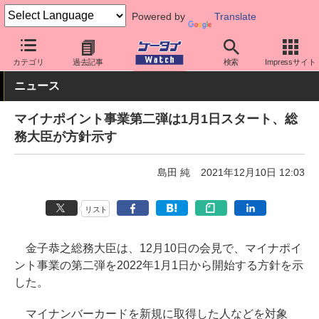
Powered by
Translate
ケータイ Watch
業界動向
政策
カテゴリ
過去記事
検索
Impressサイト
ニュース
マイナポイント事業第二弾は1月1日スタート、総
務大臣が方針示す
島田 純
2021年12月10日 12:03
リスト
金子恭之総務大臣は、12月10日の会見で、マイナポイ
ント事業の第二弾を2022年1月1日から開始する方針を示
した。
マイナンバーカードを新規に取得した人などを対象