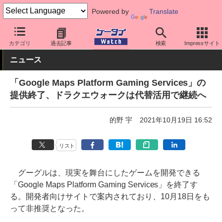
Powered by
Translate
ケータイ Watch
アプリ・サービス
カテゴリ
過去記事
検索
Impressサイト
ニュース
「Google Maps Platform Gaming Services」の
提供終了、ドラクエウォークは代替活用で継続へ
的野 宇
2021年10月19日 16:52
リスト
グーグルは、現実を舞台にしたゲームを開発できる
「Google Maps Platform Gaming Services」を終了す
る。開発者向けサイトで案内されており、10月18日をも
って非推奨となった。