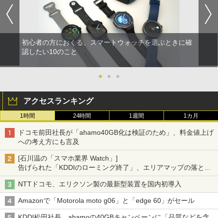
初心者の方におくる、スマートウォッチを選ぶときに確
認したい10のこと
●
●
●
アクセスランキング
1時間
24時間
1週間
1カ月
ドコモ前田社長が「ahamo40GB化は検証のため」、料金値上げ
への考え方にも言及
[石川温の「スマホ業界 Watch」]
告げられた「KDDIのローミング終了」、エリアマップの落とし
穴と楽天モバイルの課題
NTTドコモ、エリクソン製の最新型装置を国内初導入
Amazonで「Motorola moto g06」と「edge 60」がセール
KDDI松田社長、ahamoの40GBキャンペーンに「品質などを含