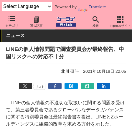
Powered by
Translate
ケータイ Watch
アプリ・サービス
SNS
カテゴリ
過去記事
検索
Impressサイト
ニュース
LINEの個人情報問題で調査委員会が最終報告、中
国リスクへの対応不十分
北川 研斗
2021年10月18日 22:05
リスト
LINEの個人情報の不適切な取扱いに関する問題を受け
て、第三者委員会であるグローバルなデータガバナンス
に関する特別委員会は最終報告書を提出。LINEとZホー
ルディングスに組織的改革を求める方針を示した。