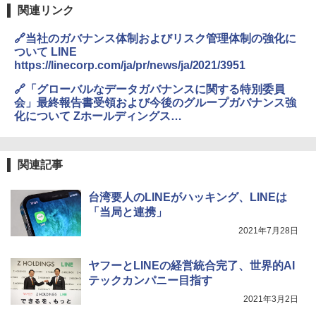
関連リンク
🔗当社のガバナンス体制およびリスク管理体制の強化に
ついて LINE
https://linecorp.com/ja/pr/news/ja/2021/3951
🔗「グローバルなデータガバナンスに関する特別委員
会」最終報告書受領および今後のグループガバナンス強
化について Zホールディングス
https://www.z-holdings.co.jp/pr/press-
release/2021/1018
関連記事
台湾要人のLINEがハッキング、LINEは
「当局と連携」
2021年7月28日
ヤフーとLINEの経営統合完了、世界的AI
テックカンパニー目指す
2021年3月2日