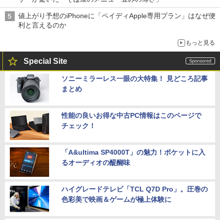
値上がり予想のiPhoneに「ペイディApple専用プラン」はなぜ便
利と言えるのか
もっと見る
Special Site
ソニーミラーレス一眼の大特集！ 見どころ記事
まとめ
性能の良いお得な中古PC情報はこのページで
チェック！
「A&ultima SP4000T」の魅力！ポケットに入
るオーディオの醍醐味
ハイグレードテレビ「TCL Q7D Pro」。圧巻の
色彩美で映画＆ゲームが極上体験に