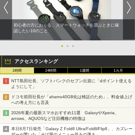
初心者の方におくる、スマートウォッチを選ぶときに確
認したい10のこと
●
●
●
アクセスランキング
1時間
24時間
1週間
1カ月
NTT島田社長、ソフトバンクのセブン出資に「dポイント使える
ようにして」
ドコモ前田社長が「ahamo40GB化は検証のため」、料金値上げ
への考え方にも言及
2026年夏の最新スマホおすすめ11選 GalaxyやXperia、
arrows、AQUOSなど注目機種の特徴は
本日8月7日発売「Galaxy Z Fold8 Ultra/Fold8/Flip8」、カズレー
ザーが驚いた「そば屋のメニュー並みの薄さ」