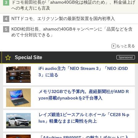
ドコモ前田社長が「ahamo40GB化は検証のため」、料金値上げ
への考え方にも言及
NTTドコモ、エリクソン製の最新型装置を国内初導入
KDDI松田社長、ahamoの40GBキャンペーンに「品質などを含
めて十分対抗できる」
もっと見る
Special Site
iFi audio主力「NEO Stream 3」「NEO iDSD
3」に迫る
メモリ32GBでも予算内。産経新聞社がAMD R
yzen搭載dynabookを2千台導入
レイズ鍛造1ピースアルミホイール「CE28 N-p
lus」軽量なままに剛性を向上
「A&ultima SP4000T」の魅力！ポケットに入