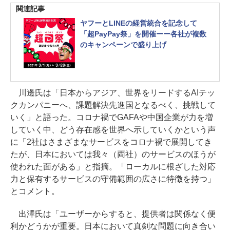
関連記事
ヤフーとLINEの経営統合を記念して
「超PayPay祭」を開催ーー各社が複数
のキャンペーンで盛り上げ
川邊氏は「日本からアジア、世界をリードするAIテッ
クカンパニーへ、課題解決先進国となるべく、挑戦して
いく」と語った。コロナ禍でGAFAや中国企業が力を増
していく中、どう存在感を世界へ示していくかという声
に「2社はさまざまなサービスをコロナ禍で展開してき
たが、日本においては我々（両社）のサービスのほうが
使われた面がある」と指摘。「ローカルに根ざした対応
力と保有するサービスの守備範囲の広さに特徴を持つ」
とコメント。
出澤氏は「ユーザーからすると、提供者は関係なく便
利かどうかが重要。日本において真剣な問題に向き合い