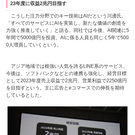
23年度に収益2兆円目指す
こうした注力分野でのキー技術はAIだという川邊氏。
「すべてのサービスにAIを実装し、新たな価値の創造を
力強く推進していく」と語る。同社では今後、AI関連に5
年間で5000億円を投資、AIに係る人員も同じく5年で500
0人増員していくという。
アジア地域では根強い人気を誇るLINE系のサービス。
今後は、ソフトバンクなどとの連携も強化し、経営目標
として2023年度売上収益で2兆円、営業利益で2250億円
を目指すという。主に広告とeコマースでの伸長を期待
しているとした。