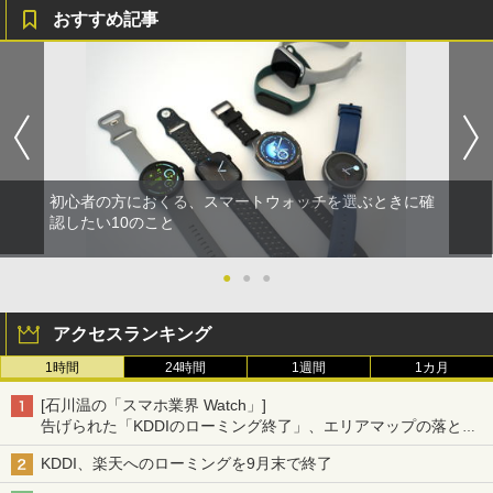
おすすめ記事
初心者の方におくる、スマートウォッチを選ぶときに確
認したい10のこと
●
●
●
アクセスランキング
1時間
24時間
1週間
1カ月
[石川温の「スマホ業界 Watch」]
告げられた「KDDIのローミング終了」、エリアマップの落とし
穴と楽天モバイルの課題
KDDI、楽天へのローミングを9月末で終了