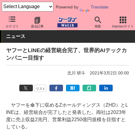
Powered by
Translate
ケータイ Watch
業界動向
企業動向
カテゴリ
過去記事
検索
Impressサイト
ニュース
ヤフーとLINEの経営統合完了、世界的AIテックカ
ンパニー目指す
北川 研斗
2021年3月2日 00:00
リスト
ヤフーを傘下に収めるZホールディングス（ZHD）とL
INEは、経営統合が完了したと発表した。両社は2023年
度に売上収益2兆円、営業利益2250億円規模を目指すと
している。