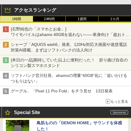
アクセスランキング
1時間
24時間
1週間
1カ月
[石野純也の「スマホとお金」]
ワイモバイルはahamo 40GBを追わない――単身向け「超おトク
割」の安さと1年限定の注意点
シャープ「AQUOS wish6」発表、120Hz対応大画面や迷惑電話
対策AI搭載、まずはソフトバンクの法人向け
[本日の一品]期待していた以上に便利だった！ 折り曲げ自在の
シリコン製スマホスタンド
ソフトバンク宮川社長、ahamoの増量“40GB”化に「追いかける
つもりはない」
グーグル、「Pixel 11 Pro Fold」をチラ見せ 13日発表
もっと見る
Special Site
鳥肌ものの「DENON HOME」サウンドを体感
した！