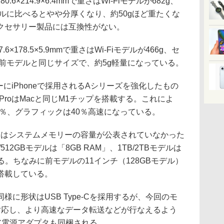
6×214.9×6.4mmで重さはWi-Fiモデルが682g、
デルに比べるとやや分厚くなり、約50gほど重たくな
クセサリー製品には互換性がない。
178.5×5.9mmで重さはWi-Fiモデルが466g、セ
は前モデルと同じサイズで、約5g軽量になっている。
サーにiPhoneで採用されるAシリーズを強化したもの
 ProはMacと同じM1チップを搭載する。これによ
0％、グラフィックは40％高速になっている。
Padはシステムメモリーの容量が公表されていなかった
6/512GBモデルは「8GB RAM」、1TB/2TBモデルは
いる。ちなみに前モデルの11インチ（128GBモデル）
搭載している。
に形状はUSB Type-Cを採用するが、今回のモ
SB 4に対応し、より高速なデータ転送などが行なえるよう
e-C電源アダプタも同梱される。