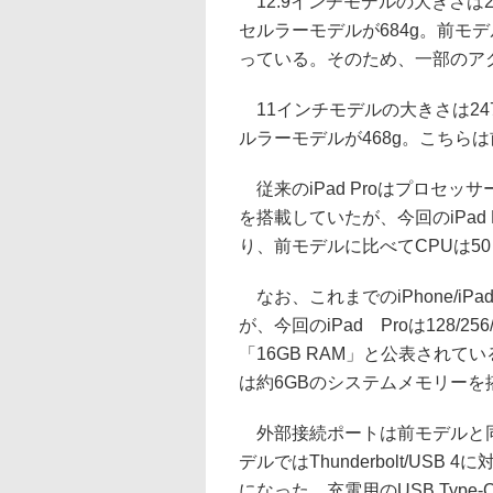
12.9インチモデルの大きさは280.
セルラーモデルが684g。前モ
っている。そのため、一部のア
11インチモデルの大きさは247.6×
ルラーモデルが468g。こちら
従来のiPad Proはプロセッ
を搭載していたが、今回のiPad
り、前モデルに比べてCPUは5
なお、これまでのiPhone/i
が、今回のiPad Proは128/25
「16GB RAM」と公表されて
は約6GBのシステムメモリーを
外部接続ポートは前モデルと同様
デルではThunderbolt/U
になった。充電用のUSB Typ