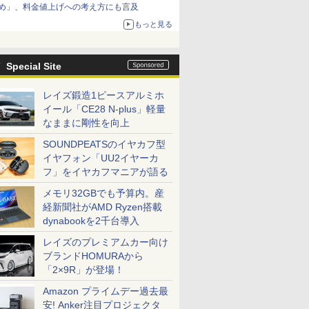
め」、料金値上げへの考え方にも言及
もっと見る
Special Site
レイズ鍛造1ピースアルミホ
イール「CE28 N-plus」軽量
なままに剛性を向上
SOUNDPEATSのイヤカフ型
イヤフォン「UU2イヤーカ
フ」をイヤカフマニアが語る
メモリ32GBでも予算内。産
経新聞社がAMD Ryzen搭載
dynabookを2千台導入
レイズのプレミアムカー向け
ブランドHOMURAから
「2×9R」が登場！
Amazon プライムデー過去最
安! Anker注目プロジェクタ