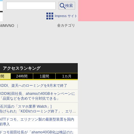
Impress サイト
全カテゴリ
M/MVNO
アクセスランキング
時間
24時間
1週間
1カ月
KDDI、楽天へのローミングを9月末で終了
KDDI松田社長、ahamoの40GBキャンペーンに
「品質などを含めて十分対抗できる」
[石川温の「スマホ業界 Watch」]
告げられた「KDDIのローミング終了」、エリア
マップの落とし穴と楽天モバイルの課題
NTTドコモ、エリクソン製の最新型装置を国内
初導入
ドコモ前田社長が「ahamo40GB化は検証のた