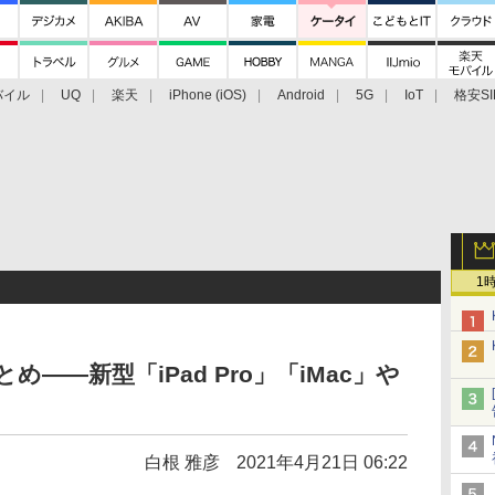
バイル
UQ
楽天
iPhone (iOS)
Android
5G
IoT
格安SI
アクセサリー
業界動向
法人向け
最新技術/その他
1
め――新型「iPad Pro」「iMac」や
白根 雅彦
2021年4月21日 06:22