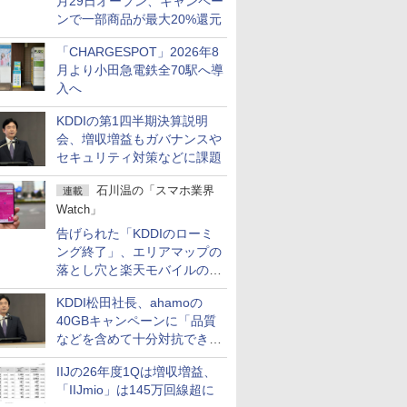
月29日オープン、キャンペー
ンで一部商品が最大20%還元
「CHARGESPOT」2026年8
月より小田急電鉄全70駅へ導
入へ
KDDIの第1四半期決算説明
会、増収増益もガバナンスや
セキュリティ対策などに課題
石川温の「スマホ業界
連載
Watch」
告げられた「KDDIのローミ
ング終了」、エリアマップの
落とし穴と楽天モバイルの課
題
KDDI松田社長、ahamoの
40GBキャンペーンに「品質
などを含めて十分対抗でき
る」
IIJの26年度1Qは増収増益、
「IIJmio」は145万回線超に