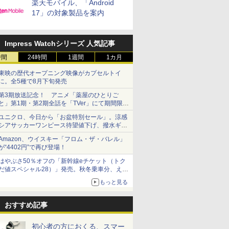
楽天モバイル、「Android
17」の対象製品を案内
Impress Watchシリーズ 人気記事
時間
24時間
1週間
1カ月
東映の歴代オープニング映像がカプセルトイ
に。全5種で8月下旬発売
第3期放送記念！ アニメ「薬屋のひとりご
と」第1期・第2期全話を「TVer」にて期間限定
で順次無料配信開始
ユニクロ、今日から「お盆特別セール」。涼感
シアサッカーワンピース待望値下げ、撥水ギア
ショーツは1990円に
Amazon、ウイスキー「フロム・ザ・バレル」
が“4402円”で再び登場！
はやぶさ50％オフの「新幹線eチケット（トク
だ値スペシャル28）」発売。秋冬乗車分、えき
ねっと限定
もっと見る
おすすめ記事
初心者の方におくる、スマー