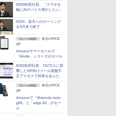
KDDI松田社長、「スマホを
軸にAIデバイス増やしたい」
KDDI、楽天へのローミング
を9月末で終了
本日のPICK
【セール情報】
UP
Amazonサマーセールで
「Kindle」シリーズがセール
KDDI松田社長、762万人に影
響したISP向けメール基盤不
正アクセスで対策をあらため
て説明
本日のPICK
【セール情報】
UP
Amazonで「Motorola moto
g06」と「edge 60」がセー
ル