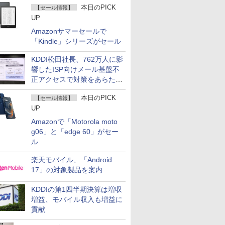
本日のPICK
【セール情報】
UP
Amazonサマーセールで
「Kindle」シリーズがセール
KDDI松田社長、762万人に影
響したISP向けメール基盤不
正アクセスで対策をあらため
て説明
本日のPICK
【セール情報】
UP
Amazonで「Motorola moto
g06」と「edge 60」がセー
ル
楽天モバイル、「Android
17」の対象製品を案内
KDDIの第1四半期決算は増収
増益、モバイル収入も増益に
貢献