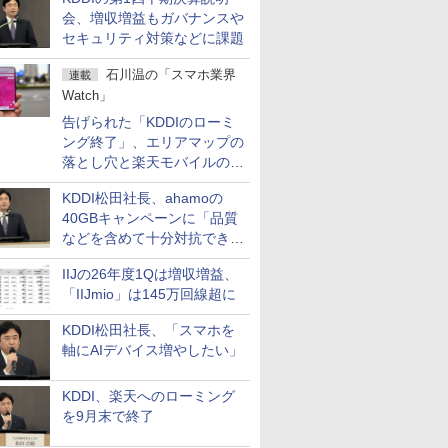
会、増収増益もガバナンスや
セキュリティ対策などに課題
石川温の「スマホ業界
連載
Watch」
告げられた「KDDIのローミ
ング終了」、エリアマップの
落とし穴と楽天モバイルの課
題
KDDI松田社長、ahamoの
40GBキャンペーンに「品質
などを含めて十分対抗でき
る」
IIJの26年度1Qは増収増益、
「IIJmio」は145万回線超に
KDDI松田社長、「スマホを
軸にAIデバイス増やしたい」
KDDI、楽天へのローミング
を9月末で終了