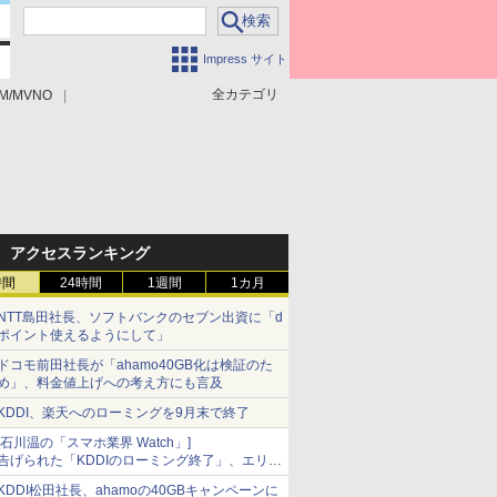
Impress サイト
全カテゴリ
M/MVNO
アクセスランキング
時間
24時間
1週間
1カ月
NTT島田社長、ソフトバンクのセブン出資に「d
ポイント使えるようにして」
ドコモ前田社長が「ahamo40GB化は検証のた
め」、料金値上げへの考え方にも言及
KDDI、楽天へのローミングを9月末で終了
[石川温の「スマホ業界 Watch」]
告げられた「KDDIのローミング終了」、エリア
マップの落とし穴と楽天モバイルの課題
KDDI松田社長、ahamoの40GBキャンペーンに