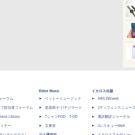
Rittor Music
イカロス出版
dフォーラム
リットーミュージック
AIRLINEweb
ップ担当者フォーラム
楽器探そう!デジマート
Jディフェンスニュー
ness Library
TシャツPOD T-OD
通訳翻訳ジャーナル
セミナー
立東舎
JレスキューWeb
 X（デジタルクロス）
山と溪谷社
イカロスアカデミー