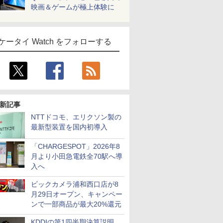
映画＆ゲームが極上体験に
ケータイ Watch をフォローする
新記事
NTTドコモ、エリクソン製の
最新型装置を国内初導入
「CHARGESPOT」2026年8
月より小田急電鉄全70駅へ導
入へ
ビックカメラ浦和西口店が8
月29日オープン、キャンペー
ンで一部商品が最大20%還元
KDDIの第1四半期決算説明