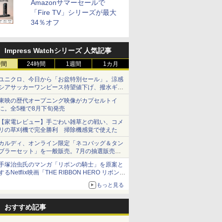
Amazonサマーセールで
「Fire TV」シリーズが最大
34％オフ
Impress Watchシリーズ 人気記事
時間
24時間
1週間
1カ月
ユニクロ、今日から「お盆特別セール」。涼感
シアサッカーワンピース待望値下げ、撥水ギア
ショーツは1990円に
東映の歴代オープニング映像がカプセルトイ
に。全5種で8月下旬発売
【家電レビュー】手ごわい雑草との戦い、コメ
リの草刈機で完全勝利 掃除機感覚で使えた
カルディ、オンライン限定「ネコバッグ＆タン
ブラーセット」を一般販売。7月の抽選販売の
当選無効分
手塚治虫氏のマンガ「リボンの騎士」を原案と
するNetflix映画「THE RIBBON HERO リボンヒ
ーロー」本日配信開始
もっと見る
おすすめ記事