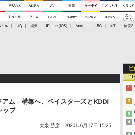
バイル
UQ
楽天
iPhone (iOS)
Android
5G
IoT
格安SI
アクセサリー
業界動向
法人向け
最新技術/その他
1
アム」構築へ、ベイスターズとKDDI
シップ
大泉 勝彦
2020年6月17日 15:25