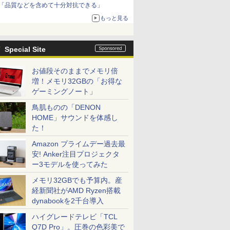
「品質などを含めて十分対抗できる」
もっと見る
Special Site
お値段そのままでメモリ倍
増！メモリ32GBの「お得な
ゲーミングノート」
鳥肌ものの「DENON
HOME」サウンドを体感し
た！
Amazon プライムデー過去最
安! Anker注目プロジェクタ
ー3モデルを使ってみた
メモリ32GBでも予算内。産
経新聞社がAMD Ryzen搭載
dynabookを2千台導入
ハイグレードテレビ「TCL
Q7D Pro」。圧巻の色彩美で