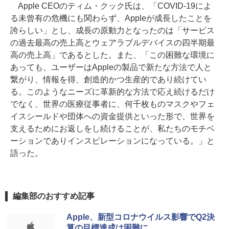
Apple CEOのティム・クック氏は、「COVID-19によ
る未曾有の危機にも関わらず、Appleが成長したことを
誇らしい」とし、成長の原動力となったのは「サービス
の過去最高の売上高とウェアラブルデバイスの四半期最
高の売上高」であるとした。また、「この困難な環境に
あっても、ユーザーはAppleの製品で新たな方法で人と
繋がり、情報を得、創造的かつ生産的であり続けてい
る。このようなニーズに革新的な方法で応え続けるだけ
でなく、世界の医療従事者に、何千枚ものマスクやフェ
イスシールドや団体への資金提供といった形で、世界を
支えるためにお返しをし続けることが、私たちのモチベ
ーションでありインスピレーションになっている。」と
語った。
編集部のおすすめ記事
Apple、新型コロナウイルス影響でQ2決
算の目標達成は困難に