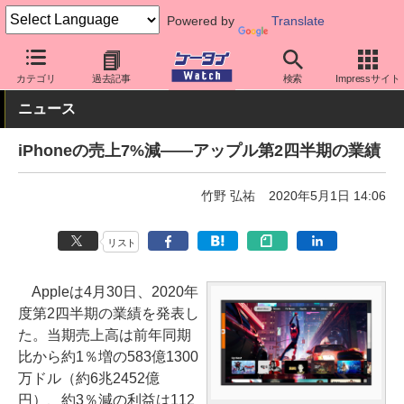
Powered by
Translate
ケータイ Watch
業界動向
企業動向
カテゴリ
過去記事
検索
Impressサイト
ニュース
iPhoneの売上7%減――アップル第2四半期の業績
竹野 弘祐
2020年5月1日 14:06
リスト
Appleは4月30日、2020年
度第2四半期の業績を発表し
た。当期売上高は前年同期
比から約1％増の583億1300
万ドル（約6兆2452億
円）、約3％減の利益は112