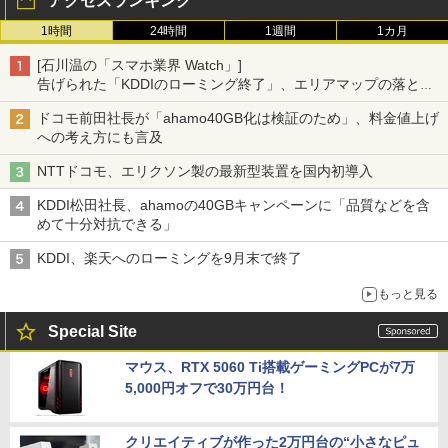
アクセスランキング
1時間
24時間
1週間
1カ月
[石川温の「スマホ業界 Watch」]
告げられた「KDDIのローミング終了」、エリアマップの落とし
穴と楽天モバイルの課題
ドコモ前田社長が「ahamo40GB化は検証のため」、料金値上げ
への考え方にも言及
NTTドコモ、エリクソン製の最新型装置を国内初導入
KDDI松田社長、ahamoの40GBキャンペーンに「品質などを含
めて十分対抗できる」
KDDI、楽天へのローミングを9月末で終了
もっと見る
Special Site
マウス、RTX 5060 Ti搭載ゲーミングPCが7万
5,000円オフで30万円台！
クリエイティブが作った2万円台の“小さなピュ