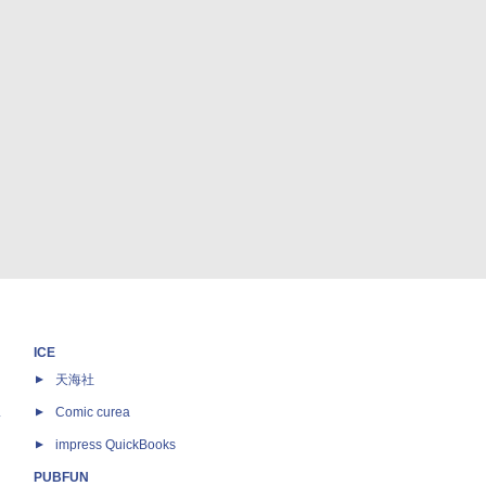
ICE
天海社
ス
Comic curea
impress QuickBooks
PUBFUN