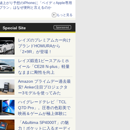
値上がり予想のiPhoneに「ペイディApple専用
プラン」はなぜ便利と言えるのか
もっと見る
Special Site
レイズのプレミアムカー向け
ブランドHOMURAから
「2×9R」が登場！
レイズ鍛造1ピースアルミホ
イール「CE28 N-plus」軽量
なままに剛性を向上
Amazon プライムデー過去最
安! Anker注目プロジェクタ
ー3モデルを使ってみた
ハイグレードテレビ「TCL
Q7D Pro」。圧巻の色彩美で
映画＆ゲームが極上体験に
「A&ultima SP4000T」の魅
力！ポケットに入るオーディ