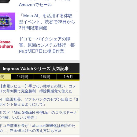
Amazonでセール
「Meta AI」を活用する体験
型イベント、渋谷で28日から
3日間限定開催
ドコモ・バイクシェアの障
害、原因はシステム移行 都
内は明日7日に復旧作業
Impress Watchシリーズ 人気記事
時間
24時間
1週間
1カ月
【家電レビュー】手ごわい雑草との戦い、コメ
リの草刈機で完全勝利 掃除機感覚で使えた
NTT島田社長、ソフトバンクのセブン出資に「d
ポイント使えるようにして」
ミスド「Mrs. GREEN APPLE」のコラボドーナ
ツ4種、いよいよ発売！
ドコモ前田社長が「ahamo40GB化は検証のた
め」、料金値上げへの考え方にも言及