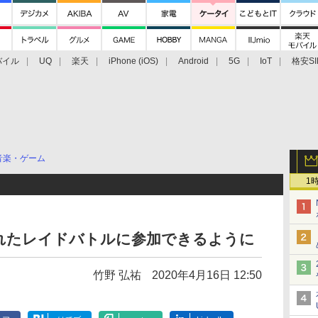
バイル
UQ
楽天
iPhone (iOS)
Android
5G
IoT
格安SI
アクセサリー
業界動向
法人向け
最新技術/その他
音楽・ゲーム
1
、離れたレイドバトルに参加できるように
竹野 弘祐
2020年4月16日 12:50