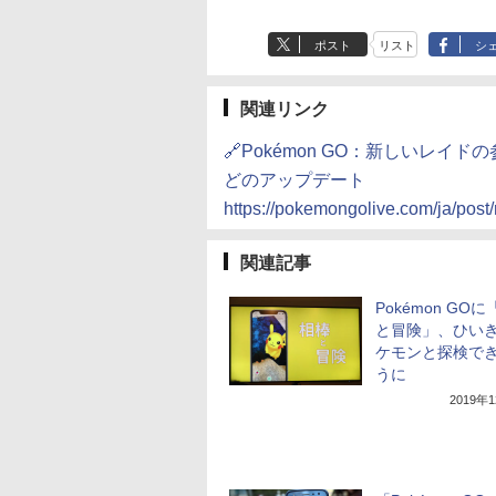
ポスト
リスト
シ
関連リンク
🔗Pokémon GO：新しいレ
どのアップデート
https://pokemongolive.com/ja/post/
関連記事
Pokémon GO
と冒険」、ひい
ケモンと探検で
うに
2019年