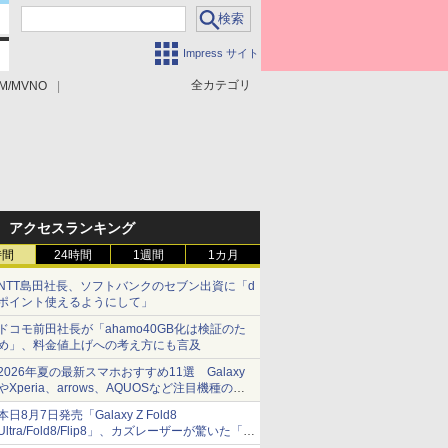
Impress サイト
全カテゴリ
M/MVNO
アクセスランキング
時間
24時間
1週間
1カ月
NTT島田社長、ソフトバンクのセブン出資に「d
ポイント使えるようにして」
ドコモ前田社長が「ahamo40GB化は検証のた
め」、料金値上げへの考え方にも言及
2026年夏の最新スマホおすすめ11選 Galaxy
やXperia、arrows、AQUOSなど注目機種の特
徴は
本日8月7日発売「Galaxy Z Fold8
Ultra/Fold8/Flip8」、カズレーザーが驚いた「そ
ば屋のメニュー並みの薄さ」