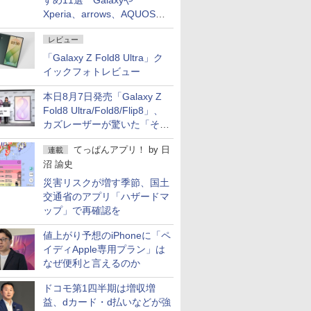
すめ11選 Galaxyや
Xperia、arrows、AQUOSな
ど注目機種の特徴は
レビュー
「Galaxy Z Fold8 Ultra」ク
イックフォトレビュー
本日8月7日発売「Galaxy Z
Fold8 Ultra/Fold8/Flip8」、
カズレーザーが驚いた「そば
屋のメニュー並みの薄さ」
てっぱんアプリ！
by
日
連載
沼 諭史
災害リスクが増す季節、国土
交通省のアプリ「ハザードマ
ップ」で再確認を
値上がり予想のiPhoneに「ペ
イディApple専用プラン」は
なぜ便利と言えるのか
ドコモ第1四半期は増収増
益、dカード・d払いなどが強