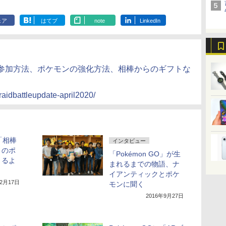
ェア
はてブ
note
LinkedIn
イドの参加方法、ポケモンの強化方法、相棒からのギフトな
raidbattleupdate-april2020/
に「相棒
インタビュー
きのポ
「Pokémon GO」が生
きるよ
まれるまでの物語、ナ
イアンティックとポケ
12月17日
モンに聞く
2016年9月27日