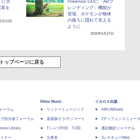
O」にポ
Pokémon GOに「ARブ
写真を
レンディング」機能が
登場、ポケモンが物体
の後ろに隠れて見える
年2月13日
ように
2020年5月27日
トップページに戻る
Rittor Music
イカロス出版
dフォーラム
リットーミュージック
AIRLINEweb
ップ担当者フォーラム
楽器探そう!デジマート
Jディフェンスニュー
ness Library
TシャツPOD T-OD
通訳翻訳ジャーナル
セミナー
立東舎
JレスキューWeb