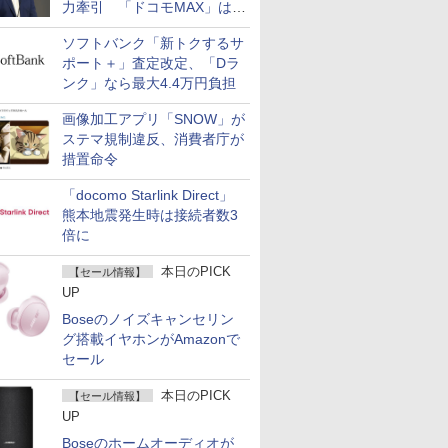
力牽引 「ドコモMAX」は
400万契約突破
ソフトバンク「新トクするサ
ポート＋」査定改定、「Dラ
ンク」なら最大4.4万円負担
画像加工アプリ「SNOW」が
ステマ規制違反、消費者庁が
措置命令
「docomo Starlink Direct」
熊本地震発生時は接続者数3
倍に
本日のPICK
【セール情報】
UP
Boseのノイズキャンセリン
グ搭載イヤホンがAmazonで
セール
本日のPICK
【セール情報】
UP
Boseのホームオーディオが