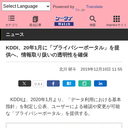
Powered by
Translate
ケータイ Watch
キャリア
au
サポート
カテゴリ
過去記事
検索
Impressサイト
ニュース
KDDI、20年1月に「プライバシーポータル」を提
供へ、情報取り扱いの透明性を確保
北川 研斗
2019年12月10日 11:55
リスト
KDDIは、2020年1月より、「データ利用における基本
指針」を制定し公表、ユーザーによる確認や変更が可能
な「プライバシーポータル」を提供する。