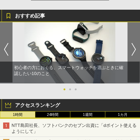
おすすめ記事
初心者の方におくる、スマートウォッチを選ぶときに確
認したい10のこと
●
●
●
アクセスランキング
1時間
24時間
1週間
1カ月
NTT島田社長、ソフトバンクのセブン出資に「dポイント使える
ようにして」