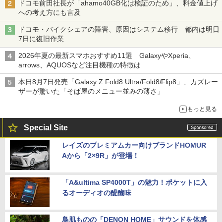
ドコモ前田社長が「ahamo40GB化は検証のため」、料金値上げ
への考え方にも言及
ドコモ・バイクシェアの障害、原因はシステム移行 都内は明日
7日に復旧作業
2026年夏の最新スマホおすすめ11選 GalaxyやXperia、
arrows、AQUOSなど注目機種の特徴は
本日8月7日発売「Galaxy Z Fold8 Ultra/Fold8/Flip8」、カズレー
ザーが驚いた「そば屋のメニュー並みの薄さ」
もっと見る
Special Site
レイズのプレミアムカー向けブランドHOMUR
Aから「2×9R」が登場！
「A&ultima SP4000T」の魅力！ポケットに入
るオーディオの醍醐味
鳥肌ものの「DENON HOME」サウンドを体感