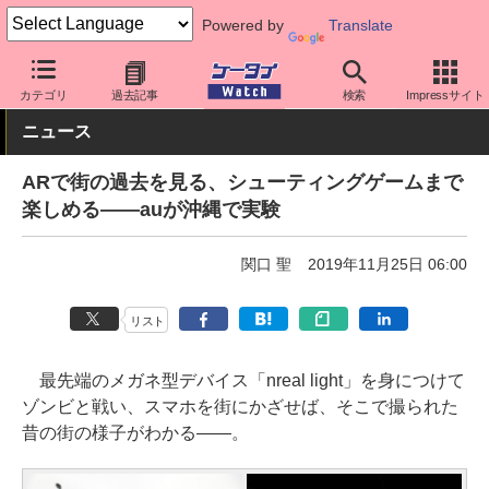
Powered by
Translate
ケータイ Watch
キャリア
au
アプリ・サービス
カテゴリ
過去記事
検索
Impressサイト
ニュース
ARで街の過去を見る、シューティングゲームまで
楽しめる――auが沖縄で実験
関口 聖
2019年11月25日 06:00
リスト
最先端のメガネ型デバイス「nreal light」を身につけて
ゾンビと戦い、スマホを街にかざせば、そこで撮られた
昔の街の様子がわかる――。