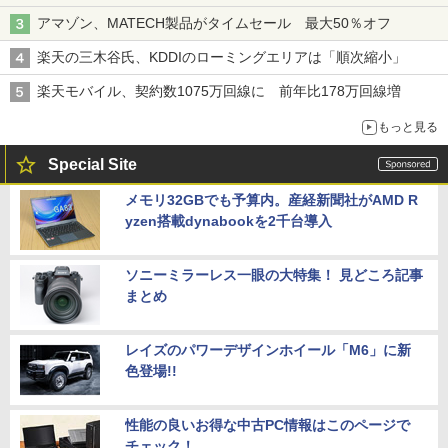
アマゾン、MATECH製品がタイムセール 最大50％オフ
楽天の三木谷氏、KDDIのローミングエリアは「順次縮小」
楽天モバイル、契約数1075万回線に 前年比178万回線増
もっと見る
Special Site
メモリ32GBでも予算内。産経新聞社がAMD R
yzen搭載dynabookを2千台導入
ソニーミラーレス一眼の大特集！ 見どころ記事
まとめ
レイズのパワーデザインホイール「M6」に新
色登場!!
性能の良いお得な中古PC情報はこのページで
チェック！