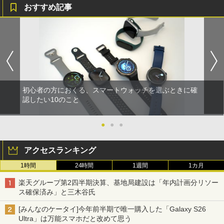
おすすめ記事
初心者の方におくる、スマートウォッチを選ぶときに確
認したい10のこと
●
●
●
アクセスランキング
1時間
24時間
1週間
1カ月
楽天グループ第2四半期決算、基地局建設は「年内計画分リソー
ス確保済み」と三木谷氏
[みんなのケータイ]今年前半期で唯一購入した「Galaxy S26
Ultra」は万能スマホだと改めて思う