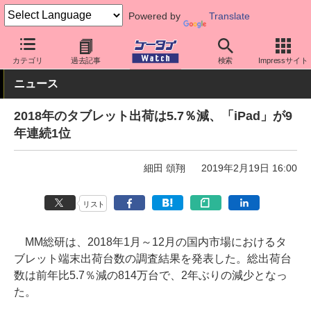
Powered by
Translate
ケータイ Watch
業界動向
調査
カテゴリ
過去記事
検索
Impressサイト
ニュース
2018年のタブレット出荷は5.7％減、「iPad」が9
年連続1位
細田 頌翔
2019年2月19日 16:00
リスト
MM総研は、2018年1月～12月の国内市場におけるタ
ブレット端末出荷台数の調査結果を発表した。総出荷台
数は前年比5.7％減の814万台で、2年ぶりの減少となっ
た。