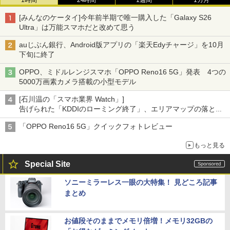
1時間
24時間
1週間
1カ月
[みんなのケータイ]今年前半期で唯一購入した「Galaxy S26
Ultra」は万能スマホだと改めて思う
auじぶん銀行、Android版アプリの「楽天Edyチャージ」を10月
下旬に終了
OPPO、ミドルレンジスマホ「OPPO Reno16 5G」発表 4つの
5000万画素カメラ搭載の小型モデル
[石川温の「スマホ業界 Watch」]
告げられた「KDDIのローミング終了」、エリアマップの落とし
穴と楽天モバイルの課題
「OPPO Reno16 5G」クイックフォトレビュー
もっと見る
Special Site
ソニーミラーレス一眼の大特集！ 見どころ記事
まとめ
お値段そのままでメモリ倍増！メモリ32GBの