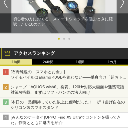
初心者の方におくる、スマートウォッチを選ぶときに確
認したい10のこと
●
●
●
アクセスランキング
1時間
24時間
1週間
1カ月
[石野純也の「スマホとお金」]
ワイモバイルはahamo 40GBを追わない――単身向け「超おトク
割」の安さと1年限定の注意点
シャープ「AQUOS wish6」発表、120Hz対応大画面や迷惑電話
対策AI搭載、まずはソフトバンクの法人向け
[本日の一品]期待していた以上に便利だった！ 折り曲げ自在の
シリコン製スマホスタンド
[みんなのケータイ]OPPO Find X9 Ultraでロンドンを撮ってき
た。作例とともに魅力を紹介