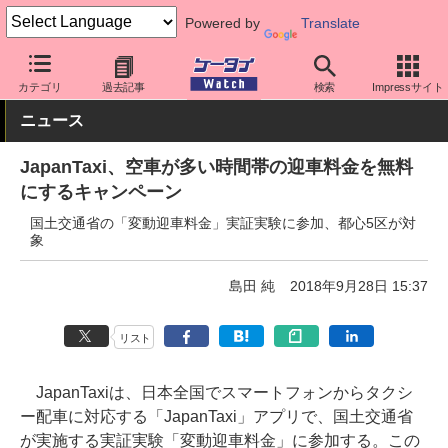
Powered by
Translate
ケータイ Watch
アプリ・サービス
その他
カテゴリ
過去記事
検索
Impressサイト
ニュース
JapanTaxi、空車が多い時間帯の迎車料金を無料
にするキャンペーン
国土交通省の「変動迎車料金」実証実験に参加、都心5区が対
象
島田 純
2018年9月28日 15:37
リスト
JapanTaxiは、日本全国でスマートフォンからタクシ
ー配車に対応する「JapanTaxi」アプリで、国土交通省
が実施する実証実験「変動迎車料金」に参加する。この