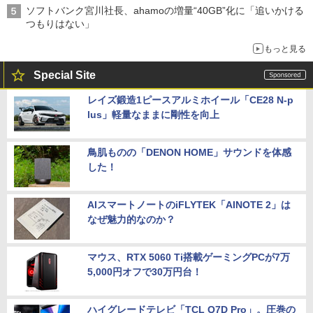
ソフトバンク宮川社長、ahamoの増量“40GB”化に「追いかける
つもりはない」
もっと見る
Special Site
レイズ鍛造1ピースアルミホイール「CE28 N-p
lus」軽量なままに剛性を向上
鳥肌ものの「DENON HOME」サウンドを体感
した！
AIスマートノートのiFLYTEK「AINOTE 2」は
なぜ魅力的なのか？
マウス、RTX 5060 Ti搭載ゲーミングPCが7万
5,000円オフで30万円台！
ハイグレードテレビ「TCL Q7D Pro」。圧巻の