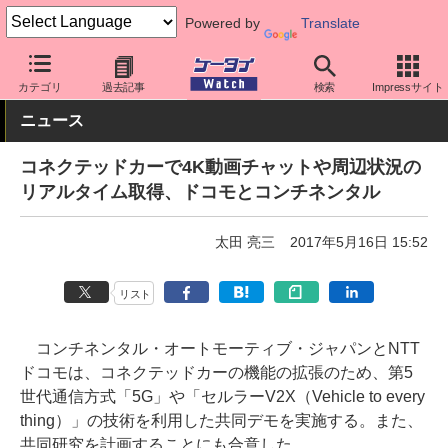
Powered by
Translate
ケータイ Watch
キャリア
ドコモ
ネットワーク/技術
カテゴリ
過去記事
検索
Impressサイト
ニュース
コネクテッドカーで4K動画チャットや周辺状況の
リアルタイム取得、ドコモとコンチネンタル
太田 亮三
2017年5月16日 15:52
リスト
コンチネンタル・オートモーティブ・ジャパンとNTT
ドコモは、コネクテッドカーの機能の拡張のため、第5
世代通信方式「5G」や「セルラーV2X（Vehicle to every
thing）」の技術を利用した共同デモを実施する。また、
共同研究を計画することにも合意した。