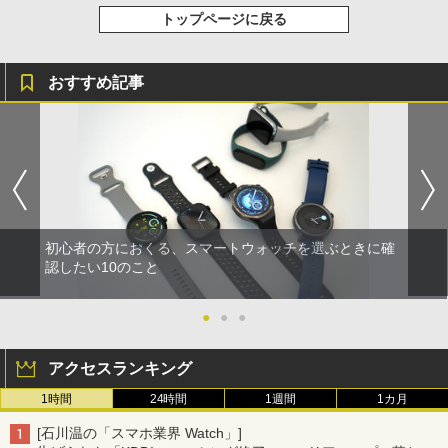
トップページに戻る
おすすめ記事
初心者の方におくる、スマートウォッチを選ぶときに確
認したい10のこと
●
●
●
アクセスランキング
1時間
24時間
1週間
1カ月
[石川温の「スマホ業界 Watch」]