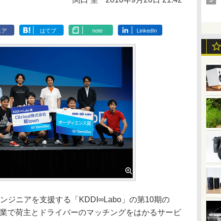
ェア
はてブ
note
LinkedIn
ジニアを支援する「KDDI∞Labo」の第10期の
、運送業で荷主とドライバーのマッチングをはかるサービ