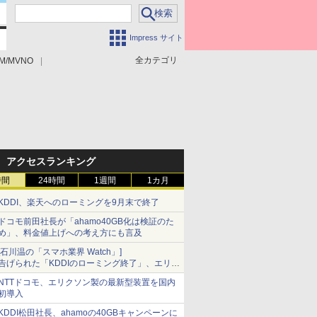
Impress サイト
全カテゴリ
M/MVNO
アクセスランキング
時間
24時間
1週間
1カ月
KDDI、楽天へのローミングを9月末で終了
ドコモ前田社長が「ahamo40GB化は検証のた
め」、料金値上げへの考え方にも言及
[石川温の「スマホ業界 Watch」]
告げられた「KDDIのローミング終了」、エリア
マップの落とし穴と楽天モバイルの課題
NTTドコモ、エリクソン製の最新型装置を国内
初導入
KDDI松田社長、ahamoの40GBキャンペーンに