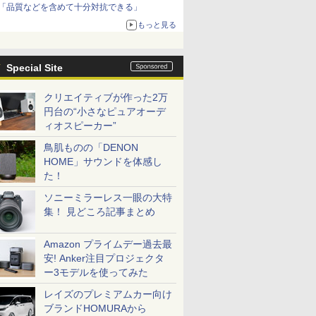
「品質などを含めて十分対抗できる」
もっと見る
Special Site
クリエイティブが作った2万
円台の“小さなピュアオーデ
ィオスピーカー”
鳥肌ものの「DENON
HOME」サウンドを体感し
た！
ソニーミラーレス一眼の大特
集！ 見どころ記事まとめ
Amazon プライムデー過去最
安! Anker注目プロジェクタ
ー3モデルを使ってみた
レイズのプレミアムカー向け
ブランドHOMURAから