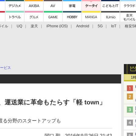
バイル
UQ
楽天
iPhone (iOS)
Android
5G
IoT
格安SI
アクセサリー
業界動向
法人向け
最新技術/その他
ービス
1
0期、運送業に革命もたらす「軽 town」
渡る分野のスタートアップも
関口 聖
2016年9月26日 21:42