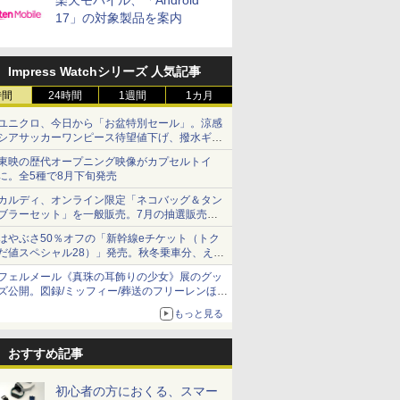
楽天モバイル、「Android
17」の対象製品を案内
Impress Watchシリーズ 人気記事
時間
24時間
1週間
1カ月
ユニクロ、今日から「お盆特別セール」。涼感
シアサッカーワンピース待望値下げ、撥水ギア
ショーツは1990円に
東映の歴代オープニング映像がカプセルトイ
に。全5種で8月下旬発売
カルディ、オンライン限定「ネコバッグ＆タン
ブラーセット」を一般販売。7月の抽選販売の
当選無効分
はやぶさ50％オフの「新幹線eチケット（トク
だ値スペシャル28）」発売。秋冬乗車分、えき
ねっと限定
フェルメール《真珠の耳飾りの少女》展のグッ
ズ公開。図録/ミッフィー/葬送のフリーレンほ
か、注目ブランドコラボが実現
もっと見る
おすすめ記事
初心者の方におくる、スマー