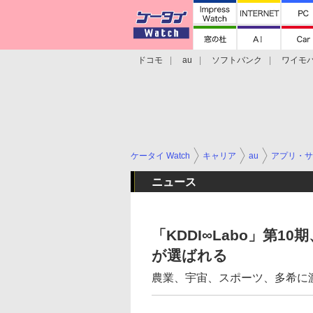
ドコモ
au
ソフトバンク
ワイモ
格安スマホ/SIMフリースマホ
周辺機器/
ケータイ Watch
キャリア
au
アプリ・サ
ニュース
「KDDI∞Labo」第1
が選ばれる
農業、宇宙、スポーツ、多希に