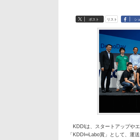
ポスト
リスト
シ
KDDIは、スタートアップやエン
「KDDI∞Labo賞」として