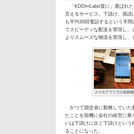
「KDDI∞Labo賞に」選ばれたC
言えるサービス。下請け、孫請
も平均30回電話するという手
てスピーディな配送を実現し、
よりスムーズな物流を実現し、
スマホアプリでの依頼確
かつて国交省に勤務していた創
たことを契機に会社の経営に乗
いは下請けに次ぐ下請けという構
ることになった。