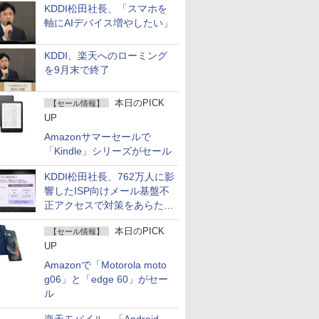
KDDI松田社長、「スマホを
軸にAIデバイス増やしたい」
KDDI、楽天へのローミング
を9月末で終了
本日のPICK
【セール情報】
UP
Amazonサマーセールで
「Kindle」シリーズがセール
KDDI松田社長、762万人に影
響したISP向けメール基盤不
正アクセスで対策をあらため
て説明
本日のPICK
【セール情報】
UP
Amazonで「Motorola moto
g06」と「edge 60」がセー
ル