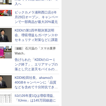
入へ
ビックカメラ浦和西口店が8
月29日オープン、キャンペー
ンで一部商品が最大20%還元
KDDIの第1四半期決算説明
会、増収増益もガバナンスや
セキュリティ対策などに課題
石川温の「スマホ業界
連載
Watch」
告げられた「KDDIのローミ
ング終了」、エリアマップの
落とし穴と楽天モバイルの課
題
KDDI松田社長、ahamoの
40GBキャンペーンに「品質
などを含めて十分対抗でき
る」
IIJの26年度1Qは増収増益、
「IIJmio」は145万回線超に