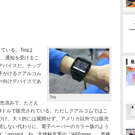
ている。Toqは
携し、通知を受けるこ
最
デバイスだ。チップ
手がけるクアルコム
ー向けデバイスであ
Toq
発売済みで、たとえ
9.99ドルで販売されている。ただしクアルコムではこ
づけ、大々的には展開せず、アメリカ以外では販売
開しない代わりに、電子ペーパーのカラー版のよう
mirasol」や、非接触充電の「WiPower」、異種