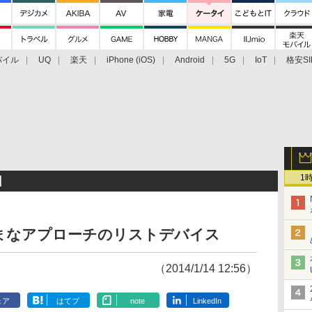
バイル
UQ
楽天
iPhone (iOS)
Android
5G
IoT
格安SI
アクセサリー
業界動向
法人向け
最新技術/その他
1
S】
ざまなアプローチのリストデバイス
（2014/1/14 12:56）
ェア
はてブ
note
LinkedIn