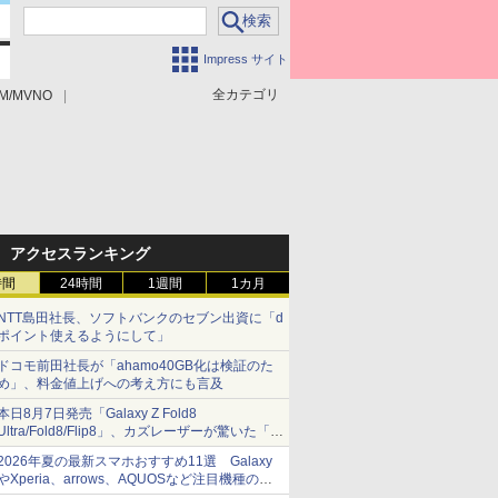
Impress サイト
全カテゴリ
M/MVNO
アクセスランキング
時間
24時間
1週間
1カ月
NTT島田社長、ソフトバンクのセブン出資に「d
ポイント使えるようにして」
ドコモ前田社長が「ahamo40GB化は検証のた
め」、料金値上げへの考え方にも言及
本日8月7日発売「Galaxy Z Fold8
Ultra/Fold8/Flip8」、カズレーザーが驚いた「そ
ば屋のメニュー並みの薄さ」
2026年夏の最新スマホおすすめ11選 Galaxy
やXperia、arrows、AQUOSなど注目機種の特
徴は