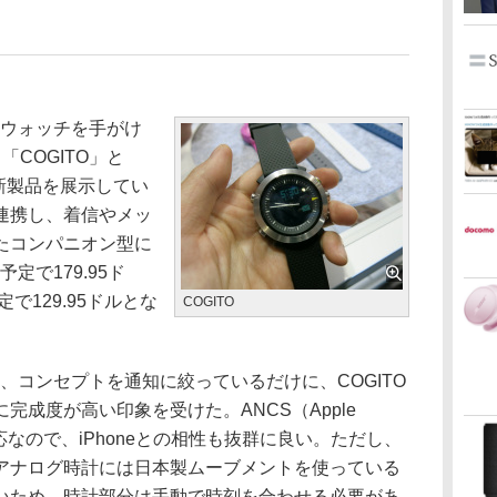
トウォッチを手がけ
、「COGITO」と
の新製品を展示してい
連携し、着信やメッ
たコンパニオン型に
定で179.95ド
定で129.95ドルとな
COGITO
、コンセプトを通知に絞っているだけに、COGITO
完成度が高い印象を受けた。ANCS（Apple
ervice）対応なので、iPhoneとの相性も抜群に良い。ただし、
アナログ時計には日本製ムーブメントを使っている
いため、時計部分は手動で時刻を合わせる必要があ