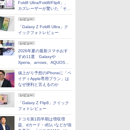
Fold8 Ultra/Fold8/Flip8」、
カズレーザーが驚いた「そば
屋のメニュー並みの薄さ」
レビュー
「Galaxy Z Fold8 Ultra」ク
イックフォトレビュー
レビュー
2026年夏の最新スマホおす
すめ11選 Galaxyや
Xperia、arrows、AQUOSな
ど注目機種の特徴は
値上がり予想のiPhoneに「ペ
イディApple専用プラン」は
なぜ便利と言えるのか
レビュー
「Galaxy Z Flip8」クイック
フォトレビュー
ドコモ第1四半期は増収増
益、dカード・d払いなどが強