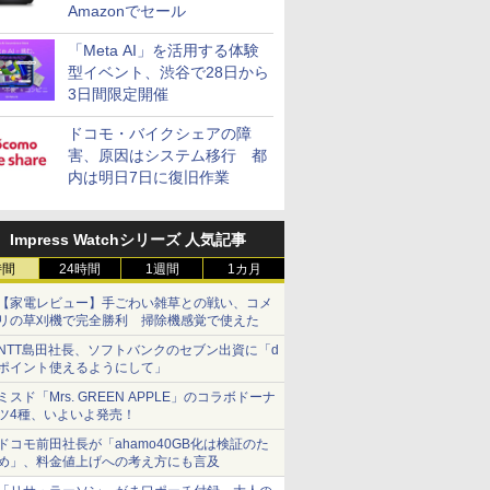
Amazonでセール
「Meta AI」を活用する体験
型イベント、渋谷で28日から
3日間限定開催
ドコモ・バイクシェアの障
害、原因はシステム移行 都
内は明日7日に復旧作業
Impress Watchシリーズ 人気記事
時間
24時間
1週間
1カ月
【家電レビュー】手ごわい雑草との戦い、コメ
リの草刈機で完全勝利 掃除機感覚で使えた
NTT島田社長、ソフトバンクのセブン出資に「d
ポイント使えるようにして」
ミスド「Mrs. GREEN APPLE」のコラボドーナ
ツ4種、いよいよ発売！
ドコモ前田社長が「ahamo40GB化は検証のた
め」、料金値上げへの考え方にも言及