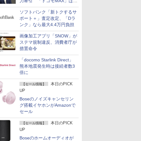
力牽引 「ドコモMAX」は
400万契約突破
ソフトバンク「新トクするサ
ポート＋」査定改定、「Dラ
ンク」なら最大4.4万円負担
画像加工アプリ「SNOW」が
ステマ規制違反、消費者庁が
措置命令
「docomo Starlink Direct」
熊本地震発生時は接続者数3
倍に
本日のPICK
【セール情報】
UP
Boseのノイズキャンセリン
グ搭載イヤホンがAmazonで
セール
本日のPICK
【セール情報】
UP
Boseのホームオーディオが