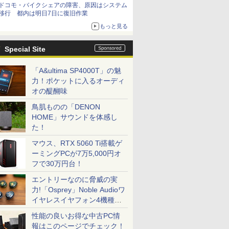
ドコモ・バイクシェアの障害、原因はシステム
移行 都内は明日7日に復旧作業
もっと見る
Special Site
「A&ultima SP4000T」の魅
力！ポケットに入るオーディ
オの醍醐味
鳥肌ものの「DENON
HOME」サウンドを体感し
た！
マウス、RTX 5060 Ti搭載ゲ
ーミングPCが7万5,000円オ
フで30万円台！
エントリーなのに脅威の実
力!「Osprey」Noble Audioワ
イヤレスイヤフォン4機種を
一気に聴く
性能の良いお得な中古PC情
報はこのページでチェック！