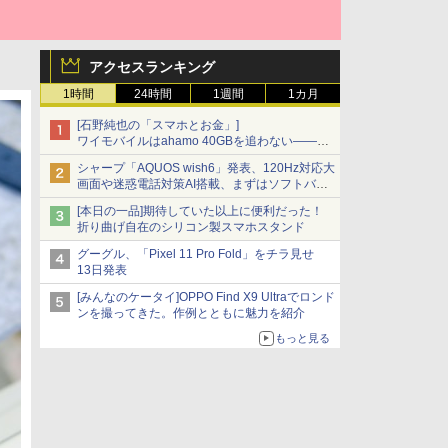
アクセスランキング
1時間
24時間
1週間
1カ月
[石野純也の「スマホとお金」]
ワイモバイルはahamo 40GBを追わない――単
身向け「超おトク割」の安さと1年限定の注意
シャープ「AQUOS wish6」発表、120Hz対応大
点
画面や迷惑電話対策AI搭載、まずはソフトバン
クの法人向け
[本日の一品]期待していた以上に便利だった！
折り曲げ自在のシリコン製スマホスタンド
グーグル、「Pixel 11 Pro Fold」をチラ見せ
13日発表
[みんなのケータイ]OPPO Find X9 Ultraでロンド
ンを撮ってきた。作例とともに魅力を紹介
もっと見る