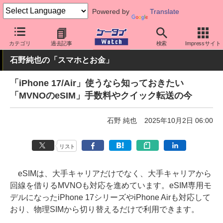
Powered by
Translate
ケータイ Watch
格安スマホ/格安SIM
格安SIM/MVNO
料金プラ
カテゴリ
過去記事
検索
Impressサイト
石野純也の「スマホとお金」
「iPhone 17/Air」使うなら知っておきたい
「MVNOのeSIM」手数料やクイック転送の今
石野 純也
2025年10月2日 06:00
リスト
eSIMは、大手キャリアだけでなく、大手キャリアから
回線を借りるMVNOも対応を進めています。eSIM専用モ
デルになったiPhone 17シリーズやiPhone Airも対応して
おり、物理SIMから切り替えるだけで利用できます。