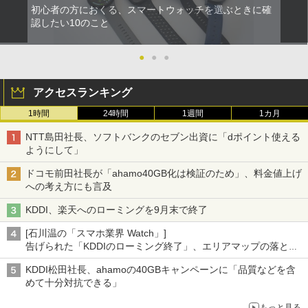
初心者の方におくる、スマートウォッチを選ぶときに確
認したい10のこと
●
●
●
アクセスランキング
1時間
24時間
1週間
1カ月
NTT島田社長、ソフトバンクのセブン出資に「dポイント使える
ようにして」
ドコモ前田社長が「ahamo40GB化は検証のため」、料金値上げ
への考え方にも言及
KDDI、楽天へのローミングを9月末で終了
[石川温の「スマホ業界 Watch」]
告げられた「KDDIのローミング終了」、エリアマップの落とし
穴と楽天モバイルの課題
KDDI松田社長、ahamoの40GBキャンペーンに「品質などを含
めて十分対抗できる」
もっと見る