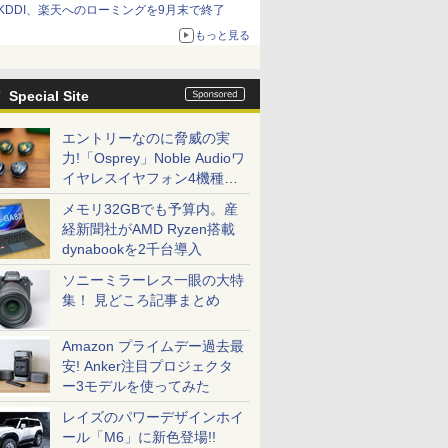
KDDI、楽天へのローミングを9月末で終了
もっと見る
Special Site
エントリーなのに脅威の実
力!「Osprey」Noble Audioワ
イヤレスイヤフォン4機種を
一気に聴く
メモリ32GBでも予算内。産
経新聞社がAMD Ryzen搭載
dynabookを2千台導入
ソニーミラーレス一眼の大特
集！ 見どころ記事まとめ
Amazon プライムデー過去最
安! Anker注目プロジェクタ
ー3モデルを使ってみた
レイズのパワーデザインホイ
ール「M6」に新色登場!!