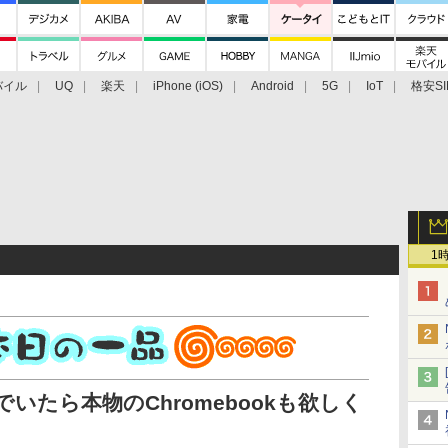
バイル
UQ
楽天
iPhone (iOS)
Android
5G
IoT
格安SI
アクセサリー
業界動向
法人向け
最新技術/その他
1
遊んでいたら本物のChromebookも欲しく