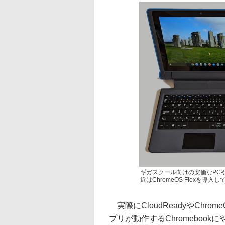
ギガスクール向けの安価なPCや8年
近はChromeOS Flexを導入
実際にCloudReadyやChrom
プリが動作するChromeboo