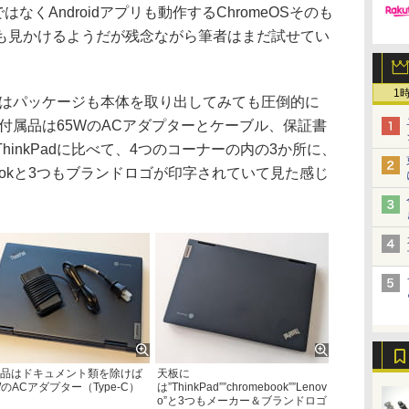
lexではなくAndroidアプリも動作するChromeOSそのも
も見かけるようだが残念ながら筆者はまだ試せてい
1
ebookはパッケージも本体を取り出してみても圧倒的に
だ。付属品は65WのACアダプターとケーブル、保証書
inkPadに比べて、4つのコーナーの内の3か所に、
romebookと3つもブランドロゴが印字されていて見た感じ
品はドキュメント類を除けば
天板に
WのACアダプター（Type-C）
は”ThinkPad””chromebook””Lenov
o”と3つもメーカー＆ブランドロゴ