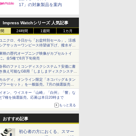
17」の対象製品を案内
Impress Watchシリーズ 人気記事
時間
24時間
1週間
1カ月
ユニクロ、今日から「お盆特別セール」。涼感
シアサッカーワンピース待望値下げ、撥水ギア
ショーツは1990円に
東映の歴代オープニング映像がカプセルトイ
に。全5種で8月下旬発売
令和のファミコンディスクシステム？安価に書
き換え可能なGB用「しましまディスクシステ
ム」
カルディ、オンライン限定「ネコバッグ＆タン
ブラーセット」を一般販売。7月の抽選販売の
当選無効分
イオン、ウイスキー「山崎」「白州」「響」な
ど7種を抽選販売。応募は本日20時まで
もっと見る
おすすめ記事
初心者の方におくる、スマー