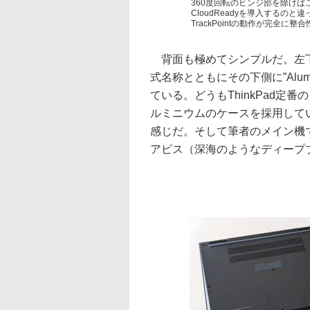
360度回転のヒンジ部を除けばごく普
CloudReadyを導入するのと
TrackPointの動作が完全
背面も極めてシンプルだ。左下に”Thin
式名称とともにその下側に”Alum
ている。どうもThinkPad定番のカ
ルミニウムのケースを採用して
感じだ。そして筆者のメイン機である
アピス（深海のようなディープ