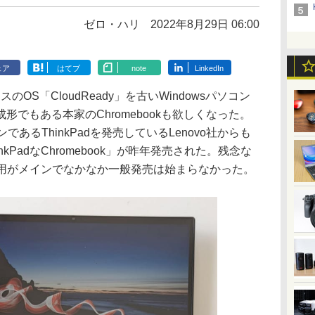
ゼロ・ハリ
2022年8月29日 06:00
ェア
はてブ
note
LinkedIn
ースのOS「CloudReady」を古いWindowsパソコン
でもある本家のChromebookも欲しくなった。
であるThinkPadを発売しているLenovo社からも
hinkPadなChromebook」が昨年発売された。残念な
人用がメインでなかなか一般発売は始まらなかった。