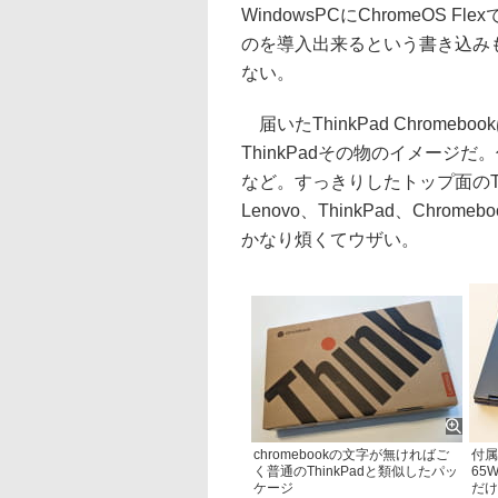
WindowsPCにChromeOS F
のを導入出来るという書き込み
ない。
届いたThinkPad Chrom
ThinkPadその物のイメージ
など。すっきりしたトップ面のTh
Lenovo、ThinkPad、Ch
かなり煩くてウザい。
chromebookの文字が無ければご
付属
く普通のThinkPadと類似したパッ
65
ケージ
だけ