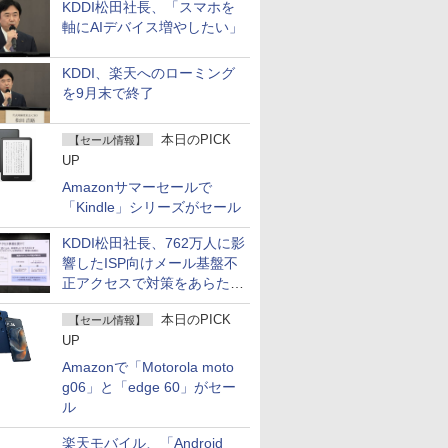
KDDI松田社長、「スマホを
軸にAIデバイス増やしたい」
KDDI、楽天へのローミング
を9月末で終了
本日のPICK
【セール情報】
UP
Amazonサマーセールで
「Kindle」シリーズがセール
KDDI松田社長、762万人に影
響したISP向けメール基盤不
正アクセスで対策をあらため
て説明
本日のPICK
【セール情報】
UP
Amazonで「Motorola moto
g06」と「edge 60」がセー
ル
楽天モバイル、「Android