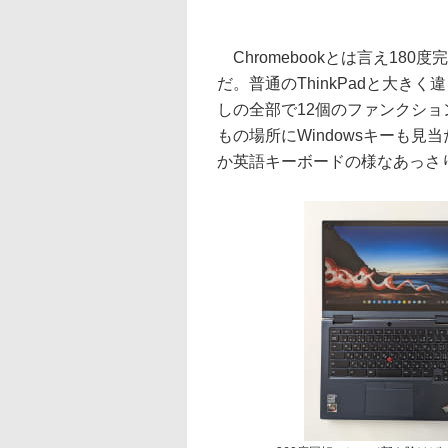
Chromebookとは言え180度完
だ。普通のThinkPadと大き
しの全部で12個のファンクション
もの場所にWindowsキーも見
か英語キーボードの様なあっさ