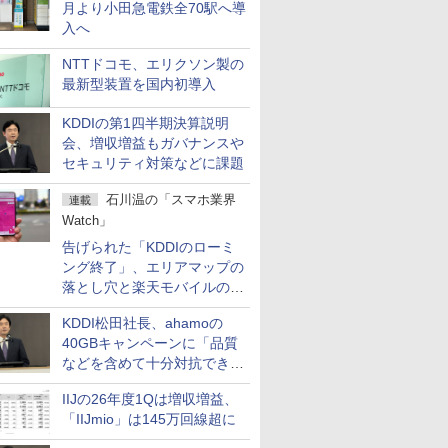
月より小田急電鉄全70駅へ導
入へ
NTTドコモ、エリクソン製の
最新型装置を国内初導入
KDDIの第1四半期決算説明
会、増収増益もガバナンスや
セキュリティ対策などに課題
石川温の「スマホ業界
連載
Watch」
告げられた「KDDIのローミ
ング終了」、エリアマップの
落とし穴と楽天モバイルの課
題
KDDI松田社長、ahamoの
40GBキャンペーンに「品質
などを含めて十分対抗でき
る」
IIJの26年度1Qは増収増益、
「IIJmio」は145万回線超に