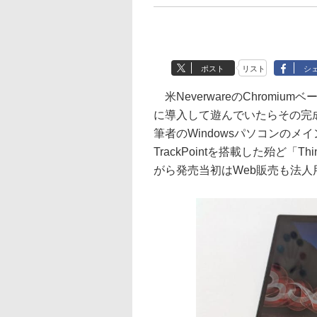
ポスト
リスト
シ
米NeverwareのChromiumベ
に導入して遊んでいたらその完成形
筆者のWindowsパソコンのメイン
TrackPointを搭載した殆ど「T
がら発売当初はWeb販売も法