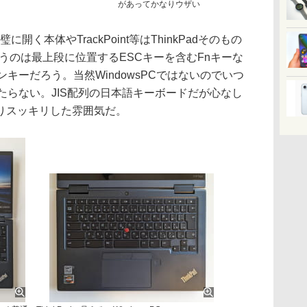
があってかなりウザい
璧に開く本体やTrackPoint等はThinkPadそのもの
く違うのは最上段に位置するESCキーを含むFnキーな
キーだろう。当然WindowsPCではないのでいつ
当たらない。JIS配列の日本語キーボードだが心なし
りスッキリした雰囲気だ。