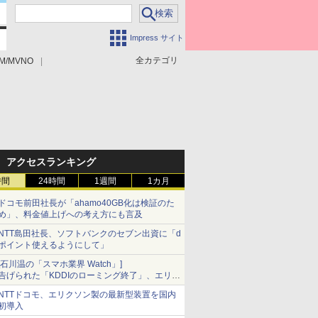
Impress サイト
全カテゴリ
M/MVNO
アクセスランキング
時間
24時間
1週間
1カ月
ドコモ前田社長が「ahamo40GB化は検証のた
め」、料金値上げへの考え方にも言及
NTT島田社長、ソフトバンクのセブン出資に「d
ポイント使えるようにして」
[石川温の「スマホ業界 Watch」]
告げられた「KDDIのローミング終了」、エリア
マップの落とし穴と楽天モバイルの課題
NTTドコモ、エリクソン製の最新型装置を国内
初導入