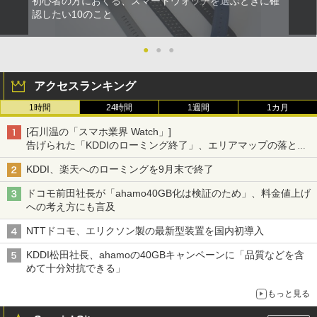
初心者の方におくる、スマートウォッチを選ぶときに確
認したい10のこと
●
●
●
アクセスランキング
1時間
24時間
1週間
1カ月
[石川温の「スマホ業界 Watch」]
告げられた「KDDIのローミング終了」、エリアマップの落とし
穴と楽天モバイルの課題
KDDI、楽天へのローミングを9月末で終了
ドコモ前田社長が「ahamo40GB化は検証のため」、料金値上げ
への考え方にも言及
NTTドコモ、エリクソン製の最新型装置を国内初導入
KDDI松田社長、ahamoの40GBキャンペーンに「品質などを含
めて十分対抗できる」
もっと見る