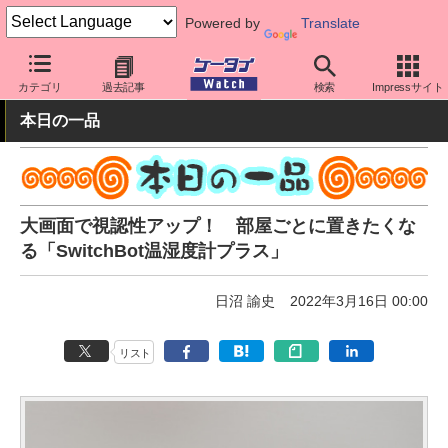
Powered by
Translate
ケータイ Watch
周辺機器/アクセサリー
その他
カテゴリ
過去記事
検索
Impressサイト
本日の一品
大画面で視認性アップ！ 部屋ごとに置きたくな
る「SwitchBot温湿度計プラス」
日沼 諭史
2022年3月16日 00:00
リスト