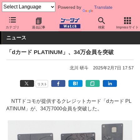
Powered by
Translate
ケータイ Watch
キャリア
ドコモ
アプリ・サービス
カテゴリ
過去記事
検索
Impressサイト
ニュース
「dカード PLATINUM」、34万会員を突破
北川 研斗
2025年2月7日 17:57
リスト
NTTドコモが提供するクレジットカード「dカード PL
ATINUM」が、34万7000会員を突破した。