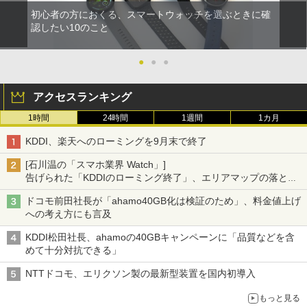
初心者の方におくる、スマートウォッチを選ぶときに確
認したい10のこと
●
●
●
アクセスランキング
1時間
24時間
1週間
1カ月
KDDI、楽天へのローミングを9月末で終了
[石川温の「スマホ業界 Watch」]
告げられた「KDDIのローミング終了」、エリアマップの落とし
穴と楽天モバイルの課題
ドコモ前田社長が「ahamo40GB化は検証のため」、料金値上げ
への考え方にも言及
KDDI松田社長、ahamoの40GBキャンペーンに「品質などを含
めて十分対抗できる」
NTTドコモ、エリクソン製の最新型装置を国内初導入
もっと見る