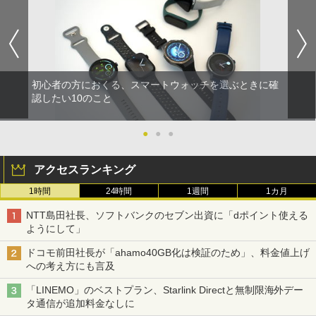
初心者の方におくる、スマートウォッチを選ぶときに確
認したい10のこと
●
●
●
アクセスランキング
1時間
24時間
1週間
1カ月
NTT島田社長、ソフトバンクのセブン出資に「dポイント使える
ようにして」
ドコモ前田社長が「ahamo40GB化は検証のため」、料金値上げ
への考え方にも言及
「LINEMO」のベストプラン、Starlink Directと無制限海外デー
タ通信が追加料金なしに