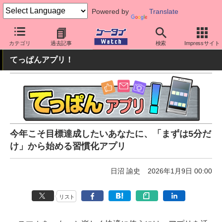
Powered by
Translate
ケータイ Watch
アプリ・サービス
その他
カテゴリ
過去記事
検索
Impressサイト
てっぱんアプリ！
今年こそ目標達成したいあなたに、「まずは5分だ
け」から始める習慣化アプリ
日沼 諭史
2026年1月9日 00:00
リスト