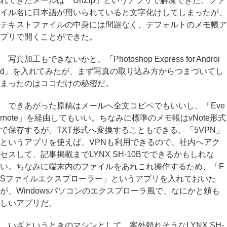
れてきたメールは「UnZip」というアプリで解凍できた。ファ
イル名に日本語が用いられていると文字化けしてしまったが、
テキストファイルの中身には問題なく、デフォルトのメモ帳ア
プリで開くことができた。
写真加工もできないかと、「Photoshop Express for Androi
d」を入れてみたが、まず写真の取り込み方からつまづいてし
まったのはココだけの秘密だ。
できあがった原稿はメールへ全文コピペでもいいし、「Eve
rnote」を経由してもいい。ちなみに標準のメモ帳はvNote形式
で保存するが、TXT形式へ変換することもできる。「5VPN」
というアプリを使えば、VPNも利用できるので、社内へアク
セスして、記事掲載までLYNX SH-10Bでできるかもしれな
い。ちなみに端末内のファイルをあれこれ操作するため、「F
Sファイルエクスプローラー」というアプリを入れておいた
が、Windowsパソコンのエクスプローラ風で、なにかと頼も
しいアプリだ。
いざというときのマシンとして、案外頼れそうなLYNX SH-