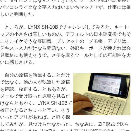
い、タイピングはなんとかできたが、ケータイ的日本語変換と
パソコンライクな文字入力はいまいちマッチせず、仕事には厳
しいと判断した。
ところが、LYNX SH-10Bでチャレンジしてみると、キート
ップの小ささは苦しいものの、デフォルトの日本語変換でもそ
こそこイケそうな雰囲気。プリセットの「メモ帳」アプリは、
テキスト入力だけなら問題ない。外部キーボードが使えれば会
見取材にも使えそうで、メモを取るツールとしての可能性を大
いに感じさせる。
自分の原稿を執筆することだけ
ではなく、他の人が執筆した原稿
を確認、校正することもあるが、
メールで受け取った原稿を見るだ
けならともかく、LYNX SH-10Bで
校正となるとちょっと辛い。そう
いったアプリがあれば、と軽く探
してみたが、見つけられなかった。ちなみに、ZIP形式で送ら