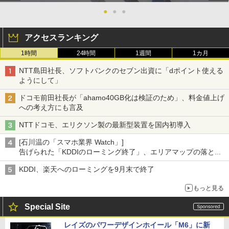
●
●
●
アクセスランキング
1時間
24時間
1週間
1カ月
NTT島田社長、ソフトバンクのセブン出資に「dポイント使える
ようにして」
ドコモ前田社長が「ahamo40GB化は検証のため」、料金値上げ
への考え方にも言及
NTTドコモ、エリクソン製の最新型装置を国内初導入
[石川温の「スマホ業界 Watch」]
告げられた「KDDIのローミング終了」、エリアマップの落とし
穴と楽天モバイルの課題
KDDI、楽天へのローミングを9月末で終了
もっと見る
Special Site
レイズのパワーデザインホイール「M6」に新