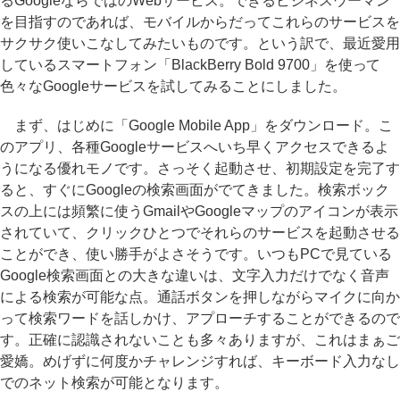
るGoogleならではのWebサービス。できるビジネスウーマン
を目指すのであれば、モバイルからだってこれらのサービスを
サクサク使いこなしてみたいものです。という訳で、最近愛用
しているスマートフォン「BlackBerry Bold 9700」を使って
色々なGoogleサービスを試してみることにしました。
まず、はじめに「Google Mobile App」をダウンロード。こ
のアプリ、各種Googleサービスへいち早くアクセスできるよ
うになる優れモノです。さっそく起動させ、初期設定を完了す
ると、すぐにGoogleの検索画面がでてきました。検索ボック
スの上には頻繁に使うGmailやGoogleマップのアイコンが表示
されていて、クリックひとつでそれらのサービスを起動させる
ことができ、使い勝手がよさそうです。いつもPCで見ている
Google検索画面との大きな違いは、文字入力だけでなく音声
による検索が可能な点。通話ボタンを押しながらマイクに向か
って検索ワードを話しかけ、アプローチすることができるので
す。正確に認識されないことも多々ありますが、これはまぁご
愛嬌。めげずに何度かチャレンジすれば、キーボード入力なし
でのネット検索が可能となります。