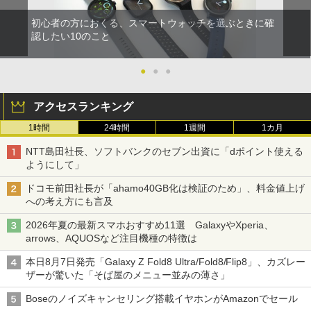
初心者の方におくる、スマートウォッチを選ぶときに確
認したい10のこと
●
●
●
アクセスランキング
1時間
24時間
1週間
1カ月
NTT島田社長、ソフトバンクのセブン出資に「dポイント使える
ようにして」
ドコモ前田社長が「ahamo40GB化は検証のため」、料金値上げ
への考え方にも言及
2026年夏の最新スマホおすすめ11選 GalaxyやXperia、
arrows、AQUOSなど注目機種の特徴は
本日8月7日発売「Galaxy Z Fold8 Ultra/Fold8/Flip8」、カズレー
ザーが驚いた「そば屋のメニュー並みの薄さ」
Boseのノイズキャンセリング搭載イヤホンがAmazonでセール