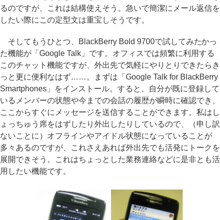
るのですが、これは結構使えそう。急いで簡潔にメール返信を
したい際にこの定型文は重宝しそうです。
そしてもうひとつ、BlackBerry Bold 9700で試してみたかっ
た機能が「Google Talk」です。オフィスでは頻繁に利用する
このチャット機能ですが、外出先で気軽にやりとりできたらき
っと更に便利なはず……。まずは「Google Talk for BlackBerry
Smartphones」をインストール。すると、自分が既に登録して
いるメンバーの状態や今までの会話の履歴が瞬時に確認でき、
ここからすぐにメッセージを送信することができます。私はし
ょっちゅう席をはずしたり外出したりしているので、（申し訳
ないことに）オフラインやアイドル状態になっていることが
多々あるのですが、これさえあれば外出先でも活発にトークを
展開できそう。これはちょっとした業務連絡などに是非とも活
用したい機能です。