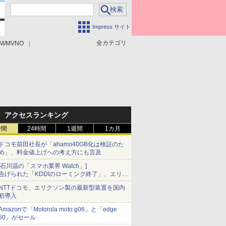
Impress サイト
全カテゴリ
M/MVNO
アクセスランキング
時間
24時間
1週間
1カ月
ドコモ前田社長が「ahamo40GB化は検証のた
め」、料金値上げへの考え方にも言及
[石川温の「スマホ業界 Watch」]
告げられた「KDDIのローミング終了」、エリア
マップの落とし穴と楽天モバイルの課題
NTTドコモ、エリクソン製の最新型装置を国内
初導入
Amazonで「Motorola moto g06」と「edge
60」がセール