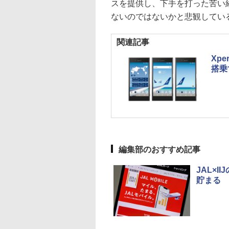
スを提供し、下手を打った苦い
ないのではないかと悲観してい
関連記事
Xp
搭乗
編集部のおすすめ記事
JAL×I
貯まる