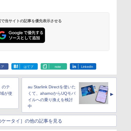
 検索で当サイトの記事を優先表示させる
ェア
はてブ
note
LinkedIn
9」のテ
au Starlink Directを使いた
帯域が使
くて、ahamoからUQモバ
▲
イルへの乗り換えを検討
中
のケータイ］の他の記事を見る