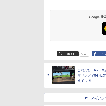
Google
ポスト
リスト
シ
台湾だと「Pixel 
▲
ザリングで5GHz
えて快適
［みんな