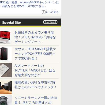
KDDI松田社長、ahamoの40GBキャンペーンに
「品質などを含めて十分対抗できる」
もっと見る
Special Site
お値段そのままでメモリ倍
増！メモリ32GBの「お得な
ゲーミングノート」
マウス、RTX 5060 Ti搭載ゲ
ーミングPCが7万5,000円オ
フで30万円台！
AIスマートノートの
iFLYTEK「AINOTE 2」はな
ぜ魅力的なのか？
性能の良いお得な中古PC情
報はこのページでチェック！
ソニーミラーレス一眼の大特
集！ 見どころ記事まとめ