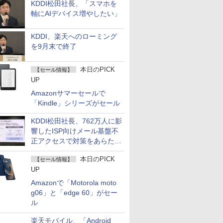
KDDI松田社長、「スマホを
軸にAIデバイス増やしたい」
KDDI、楽天へのローミング
を9月末で終了
本日のPICK
【セール情報】
UP
Amazonサマーセールで
「Kindle」シリーズがセール
KDDI松田社長、762万人に影
響したISP向けメール基盤不
正アクセスで対策をあらため
て説明
本日のPICK
【セール情報】
UP
Amazonで「Motorola moto
g06」と「edge 60」がセー
ル
楽天モバイル、「Android