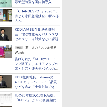
最新型装置を国内初導入
「CHARGESPOT」2026年8
月より小田急電鉄全70駅へ導
入へ
KDDIの第1四半期決算説明
会、増収増益もガバナンスや
セキュリティ対策などに課題
石川温の「スマホ業界
連載
Watch」
告げられた「KDDIのローミ
ング終了」、エリアマップの
落とし穴と楽天モバイルの課
題
KDDI松田社長、ahamoの
40GBキャンペーンに「品質
などを含めて十分対抗でき
る」
IIJの26年度1Qは増収増益、
「IIJmio」は145万回線超に