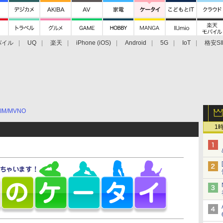
バイル
UQ
楽天
iPhone (iOS)
Android
5G
IoT
格安SI
アクセサリー
業界動向
法人向け
最新技術/その他
IM/MVNO
1