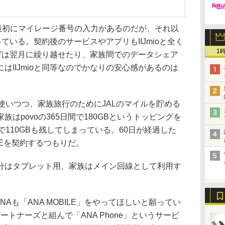
際、最初にマイレージ番号の入力があるのだが、それ以
っている。契約後のサービスやアプリもIIJmioと全く
1
たギガは翌月に繰り越せたり、家族間でのデータシェア
はIIJmioと同等なのでかなりの安心感があるのは
使いつつ、家族旅行のためにJALのマイルを貯める
はpovoの365日間で180GBというトッピングを
で110GBも残してしまっている。60日が経過した
BILEを契約するつもりだ。
はタブレット用、家族はメイン回線として利用す
Aも「ANA MOBILE」をやってほしいと願ってい
ートナーズと組んで「ANA Phone」というサービ