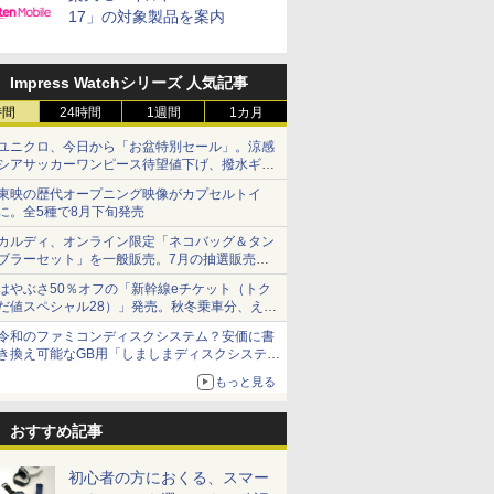
17」の対象製品を案内
Impress Watchシリーズ 人気記事
時間
24時間
1週間
1カ月
ユニクロ、今日から「お盆特別セール」。涼感
シアサッカーワンピース待望値下げ、撥水ギア
ショーツは1990円に
東映の歴代オープニング映像がカプセルトイ
に。全5種で8月下旬発売
カルディ、オンライン限定「ネコバッグ＆タン
ブラーセット」を一般販売。7月の抽選販売の
当選無効分
はやぶさ50％オフの「新幹線eチケット（トク
だ値スペシャル28）」発売。秋冬乗車分、えき
ねっと限定
令和のファミコンディスクシステム？安価に書
き換え可能なGB用「しましまディスクシステ
ム」
もっと見る
おすすめ記事
初心者の方におくる、スマー