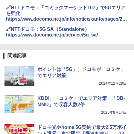
🔗NTTドコモ：「コミックマーケット107」で5Gエリア
を強化
https://www.docomo.ne.jp/info/notice/kanto/pages/251
222_1.html
🔗NTTドコモ：5G SA（Standalone）
https://www.docomo.ne.jp/service/5g_sa/
関連記事
ポイントは「5G」、ドコモが「コミケ」
でエリア対策
2024年12月28日
KDDI、「コミケ」でエリア対策 「DB-
MMU」で収容人数2倍
2025年8月14日
ドコモ光やhome 5G契約で最大2.5万ポイ
ント還元、東北限定「爆速初売り」 12