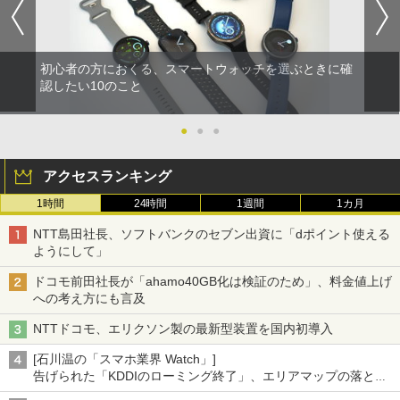
初心者の方におくる、スマートウォッチを選ぶときに確
認したい10のこと
●
●
●
アクセスランキング
1時間
24時間
1週間
1カ月
NTT島田社長、ソフトバンクのセブン出資に「dポイント使える
ようにして」
ドコモ前田社長が「ahamo40GB化は検証のため」、料金値上げ
への考え方にも言及
NTTドコモ、エリクソン製の最新型装置を国内初導入
[石川温の「スマホ業界 Watch」]
告げられた「KDDIのローミング終了」、エリアマップの落とし
穴と楽天モバイルの課題