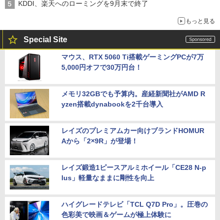
KDDI、楽天へのローミングを9月末で終了
もっと見る
Special Site
マウス、RTX 5060 Ti搭載ゲーミングPCが7万
5,000円オフで30万円台！
メモリ32GBでも予算内。産経新聞社がAMD R
yzen搭載dynabookを2千台導入
レイズのプレミアムカー向けブランドHOMUR
Aから「2×9R」が登場！
レイズ鍛造1ピースアルミホイール「CE28 N-p
lus」軽量なままに剛性を向上
ハイグレードテレビ「TCL Q7D Pro」。圧巻の
色彩美で映画＆ゲームが極上体験に