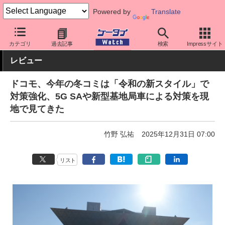
Powered by
Translate
ケータイ Watch
キャリア
ドコモ
ネットワーク/技術
カテゴリ
過去記事
検索
Impressサイト
レビュー
ドコモ、今年の冬コミは「令和の新スタイル」で
対策強化、5G SAや新型基地局車による対策を現
地で見てきた
竹野 弘祐
2025年12月31日 07:00
リスト