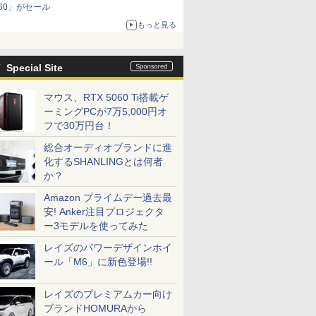
60」がセール
もっと見る
Special Site
マウス、RTX 5060 Ti搭載ゲ
ーミングPCが7万5,000円オ
フで30万円台！
総合オーディオブランドに進
化するSHANLINGとは何者
か？
Amazon プライムデー過去最
安! Anker注目プロジェクタ
ー3モデルを使ってみた
レイズのパワーデザインホイ
ール「M6」に新色登場!!
レイズのプレミアムカー向け
ブランドHOMURAから