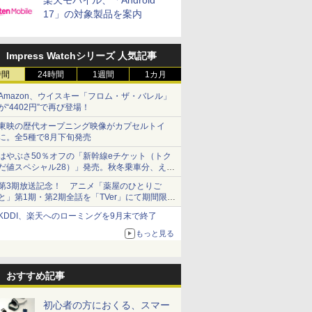
楽天モバイル、「Android
17」の対象製品を案内
Impress Watchシリーズ 人気記事
時間
24時間
1週間
1カ月
Amazon、ウイスキー「フロム・ザ・バレル」
が“4402円”で再び登場！
東映の歴代オープニング映像がカプセルトイ
に。全5種で8月下旬発売
はやぶさ50％オフの「新幹線eチケット（トク
だ値スペシャル28）」発売。秋冬乗車分、えき
ねっと限定
第3期放送記念！ アニメ「薬屋のひとりご
と」第1期・第2期全話を「TVer」にて期間限定
で順次無料配信開始
KDDI、楽天へのローミングを9月末で終了
もっと見る
おすすめ記事
初心者の方におくる、スマー