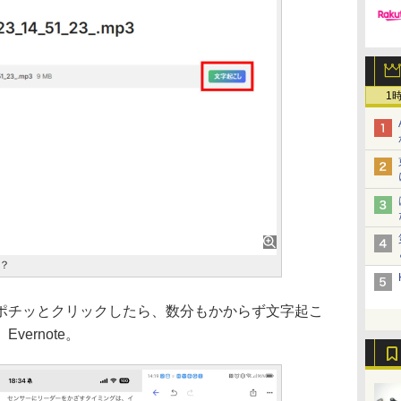
1
？
チッとクリックしたら、数分もかからず文字起こ
ernote。