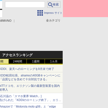
Impress サイト
全カテゴリ
M/MVNO
アクセスランキング
時間
24時間
1週間
1カ月
KDDI、楽天へのローミングを9月末で終了
KDDI松田社長、ahamoの40GBキャンペーンに
「品質などを含めて十分対抗できる」
NTTドコモ、エリクソン製の最新型装置を国内
初導入
[石川温の「スマホ業界 Watch」]
告げられた「KDDIのローミング終了」、エリア
マップの落とし穴と楽天モバイルの課題
Amazonで「Motorola moto g06」と「edge