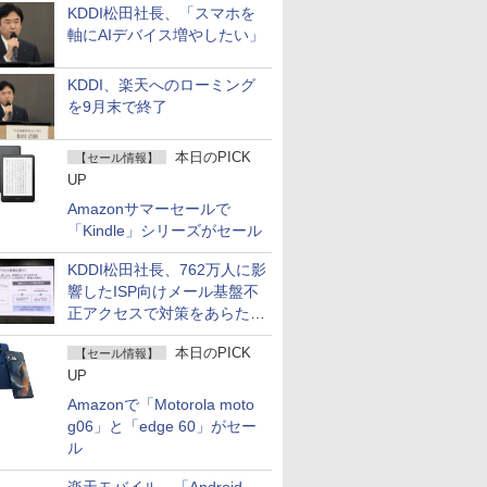
KDDI松田社長、「スマホを
軸にAIデバイス増やしたい」
KDDI、楽天へのローミング
を9月末で終了
本日のPICK
【セール情報】
UP
Amazonサマーセールで
「Kindle」シリーズがセール
KDDI松田社長、762万人に影
響したISP向けメール基盤不
正アクセスで対策をあらため
て説明
本日のPICK
【セール情報】
UP
Amazonで「Motorola moto
g06」と「edge 60」がセー
ル