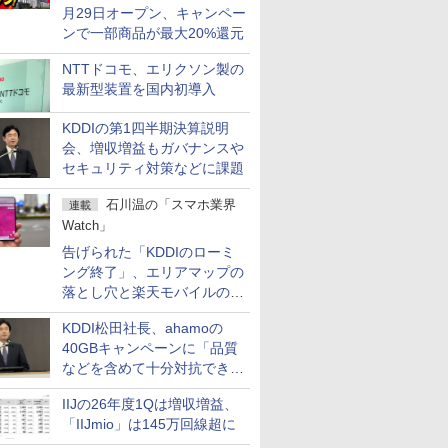
月29日オープン、キャンペー
ンで一部商品が最大20%還元
NTTドコモ、エリクソン製の
最新型装置を国内初導入
KDDIの第1四半期決算説明
会、増収増益もガバナンスや
セキュリティ対策などに課題
石川温の「スマホ業界
連載
Watch」
告げられた「KDDIのローミ
ング終了」、エリアマップの
落とし穴と楽天モバイルの課
題
KDDI松田社長、ahamoの
40GBキャンペーンに「品質
などを含めて十分対抗でき
る」
IIJの26年度1Qは増収増益、
「IIJmio」は145万回線超に