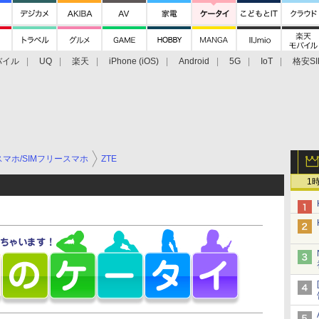
バイル
UQ
楽天
iPhone (iOS)
Android
5G
IoT
格安SI
アクセサリー
業界動向
法人向け
最新技術/その他
マホ/SIMフリースマホ
ZTE
1